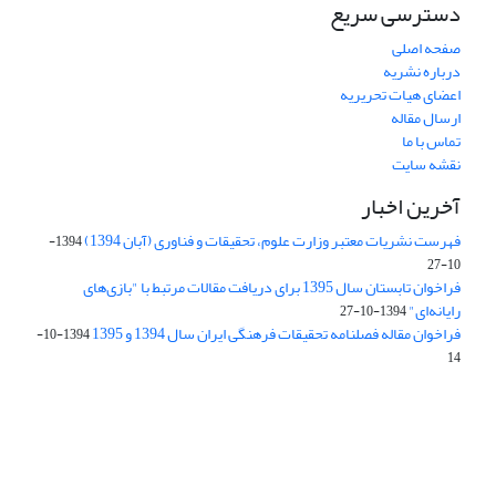
دسترسی سریع
صفحه اصلی
درباره نشریه
اعضای هیات تحریریه
ارسال مقاله
تماس با ما
نقشه سایت
آخرین اخبار
فهرست نشریات معتبر وزارت علوم، تحقیقات و فناوری (آبان 1394)
1394-
10-27
فراخوان تابستان سال 1395 برای دریافت مقالات مرتبط با "بازی‌های
رایانه‌ای"
1394-10-27
فراخوان مقاله فصلنامه تحقیقات فرهنگی ایران سال 1394 و 1395
1394-10-
14
Journal of Iran Cultural Research (JICR) is licensed under a