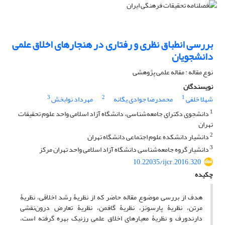
بررسی انطباق نظری و رفتاری در هنجارهای اخلاق علمی
دانشجویان
نوع مقاله : مقاله علمی پژوهشی
نویسندگان
3
2
1
شهلا خلفی
محمدرضا جوادی یگانه
مهرداد نوابخش
1
دانشجوی دکترای جامعه‌شناسی، دانشگاه آزاد اسلامی واحد علوم تحقیقات
تهران
2
دانشیار دانشکده علوم اجتماعی دانشگاه تهران
3
دانشیار گروه جامعه‌شناسی دانشگاه آزاد اسلامی واحد تهران مرکز
10.22035/ijcr.2016.320
چکیده
هدف از بررسی موضوع مقاله حاضر که از نظریۀ رشد اخلاقی، نظریۀ
مرتن، نظریۀ پارسونز، نظریۀ گافمن، نظریۀ تعارض درون‌نقشی
دارندورف و نظریۀ معیارهای اخلاق علمی رزنیک بهره گرفته است،