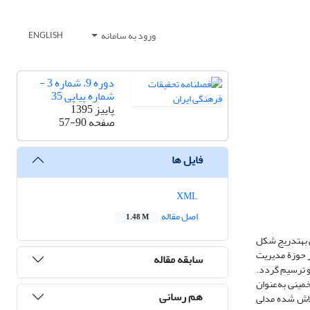
ورود به سامانه
ENGLISH
دوره 9، شماره 3 -
شماره پیاپی 35
پاییز 1395
صفحه
57-90
فایل ها
XML
اصل مقاله
1.48 M
 به­تدریج شکل
یده انگاشت. یکی از وظایف مهم حکومت در جامعة اسلامی، تعیین اصول و سیاست‌‎های کلی در حوزة مدیریت
سابقه مقاله
و ترسیم گردد.
مینی به‌عنوان
هم رسانی
تلاش شده مدلی