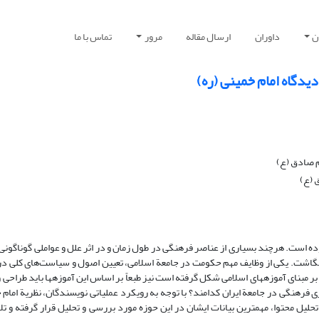
ن
داوران
ارسال مقاله
مرور
تماس با ما
گاه امام خمینی (ره)
م صادق (ع)
‌(ع)
ه است. هرچند بسیاری از عناصر فرهنگی در طول زمان و در اثر علل و عواملی گوناگونی
می‌گیرد، اما نمی‌توان نقش سیاست­های حکومت در سامان‌دهی به آن را ناد
مبنای آموزه­های اسلامی شکل گرفته است نیز طبعاً بر اساس این آموزه­ها باید طراحی 
رهنگی در جامعة ایران کدامند؟ با توجه به رویکرد عملیاتی نویسندگان، نظریة امام خ
تحلیل محتوا، مهم­ترین بیانات ایشان در این حوزه مورد بررسی و تحلیل قرار گرفته و 