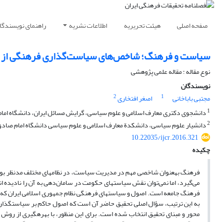
صفحه اصلی
هیئت تحریریه
اطلاعات نشریه
راهنمای نویسندگا
سیاست و فرهنگ؛ شاخص‌های سیاست‌گذاری فرهنگی از دید
نوع مقاله : مقاله علمی پژوهشی
نویسندگان
2
1
مجتبی باباخانی
اصغر افتخاری
1
دانشجوی دکتری معارف اسلامی و علوم سیاسی، گرایش مسائل ایران، دانشگاه اما
2
دانشیار علوم سیاسی، دانشکدة معارف اسلامی و علوم سیاسی دانشگاه امام صادق 
10.22035/ijcr.2016.321
چکیده
فرهنگ به­عنوان شاخصی­ مهم در مدیریت سیاست، در نظام­های مختلف مدنظر بود
فرهنگ جامعه است. اصول و سیاست­های فرهنگی نظام جمهوری اسلامی ایران که بر 
به این ترتیب، سؤال اصلی تحقیق حاضر آن است که اصول حاکم بر سیاست­گذاری ف
محور و مبنای تحقیق انتخاب شده است. برای این منظور، با بهره­گیری از روش 