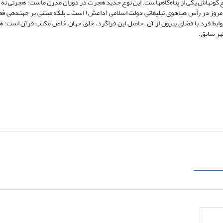
 گونه­اش یکی از پناه‌گاه­هاست. این نوع جدید هجرت در دوران مدرن ماست؛ هجرتی نه 
مروز در رأس هیاهوی تبلیغاتی دولت اسلامی (داعش) است ــ بلکه مبتنی بر جهت­دهی فع
 روابط فرد با فضای بیرون از آن. حاصل این فراگرد، خلق جهان خاص مکتب قرآن است؛ ه
هر سابق.