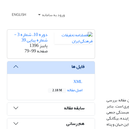
ورود به سامانه
ENGLISH
دوره 10، شماره 3 -
شماره پیاپی 39
پاییز 1396
صفحه
79-99
فایل ها
XML
اصل مقاله
2.18 M
ن مقاله بررسی
1 هجری تا کنون ــ با روش گراوندد تئوری است. بنابر
سابقه مقاله
 همبستگی جمعی
ینده، بیگانگی
هم رسانی
ن جهان و پناه