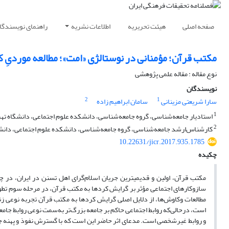
صفحه اصلی
هیئت تحریریه
اطلاعات نشریه
راهنمای نویسندگا
مکتب قرآن؛ مؤمنانی در نوستالژی «امت»؛ مطالعه موردیِ ک
نوع مقاله : مقاله علمی پژوهشی
نویسندگان
2
1
سارا شریعتی مزینانی
سامان ابراهیم زاده
1
استادیار جامعه‌شناسی، گروه جامعه‌شناسی، دانشکده علوم اجتماعی، دانشگاه تهران
2
کارشناس‌ارشد جامعه‌شناسی، گروه جامعه‌شناسی، دانشکده علوم اجتماعی، دانشگاه
10.22631/jicr.2017.935.1785
چکیده
مکتب قرآن، اولین و قدیمی­ترین جریان اسلام‌گرای اهل تسنن در ایران، در 
مطالعات وکاوش‌ها، از دلایل اصلی گرایش کردها به مکتب قرآن تجربه نوعی 
است، درحالی‌که روابط اجتماعی حاکم بر جامعه بزرگ‌تر به‌سمت نوعی روابط جام
و روابط غیرشخصی است. مدعای اثر حاضر این است که با گسترش نفوذ و پهنه جها