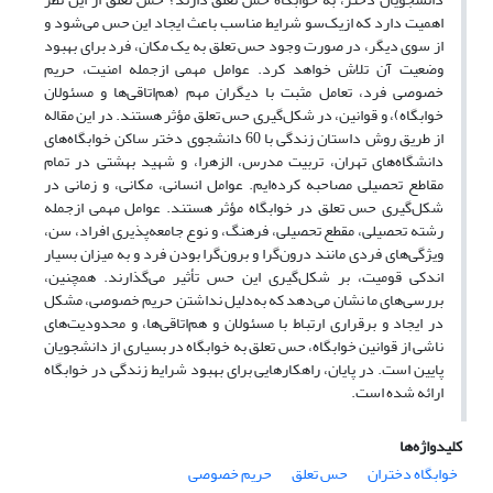
اهمیت دارد که ازیک‌سو شرایط مناسب باعث ایجاد این حس می‌شود و
از سوی دیگر، در صورت وجود حس تعلق به یک مکان، فرد برای بهبود
وضعیت آن تلاش خواهد کرد. عوامل مهمی ازجمله امنیت، حریم
خصوصی فرد، تعامل مثبت با دیگران مهم (هم‌اتاقی‌ها و مسئولان
خوابگاه)، و قوانین، در شکل‌گیری حس تعلق مؤثر هستند. در این مقاله
از طریق روش داستان زندگی با 60 دانشجوی دختر ساکن خوابگاه‌های
دانشگاه‌های تهران، تربیت مدرس، الزهرا، و شهید بهشتی در تمام
مقاطع تحصیلی مصاحبه کرده‌ایم. عوامل انسانی، مکانی، و زمانی در
شکل‌گیری حس تعلق در خوابگاه مؤثر هستند. عوامل مهمی ازجمله
رشته تحصیلی، مقطع تحصیلی، فرهنگ، و نوع جامعه‌پذیری افراد، سن،
ویژگی‌های فردی مانند درون‌گرا و برون‌گرا بودن فرد و به میزان بسیار
اندکی قومیت، بر شکل‌گیری این حس تأثیر می‌گذارند. همچنین،
بررسی‌های ما نشان می‌دهد که به‌دلیل نداشتن حریم خصوصی، مشکل
در ایجاد و برقراری ارتباط با مسئولان و هم‌اتاقی‌ها، و محدودیت‌های
ناشی از قوانین خوابگاه، حس تعلق به خوابگاه در بسیاری از دانشجویان
پایین است. در پایان، راهکارهایی برای بهبود شرایط زندگی در خوابگاه
ارائه شده است.
کلیدواژه‌ها
خوابگاه دختران
حس تعلق
حریم خصوصی