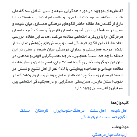
گفتمان‌های موجود در مورد همگرایی شیعه و سنی، شامل سه گفتمان
«تقریب مذاهب»، «وحدت اسلامی»، و «انسجام اجتماعی» هستند، اما‌
فارغ از گفتمان‌ها، مقاله حاضر الگوهای فرهنگی همسازی میان شیعه و
سنی در منطقۀ لارستان (جنوب استان فارس) و بستک (غرب استان
هرمزگان) را با رویکرد اجتماعی مطالعه می‌کند. هدف این مقاله، بررسی
ابعاد مختلف این الگوی فرهنگی است و پرسش‌های پژوهش عبارتند از
اینکه: درجه همزیستی و مدارای فرهنگی میان شیعه و سنی در این
منطقه تا چه حد است؟ همچنین، درجه تعصب‌گرایی قومی و مذهبی در
میان این دو گروه مذهبی چگونه است؟ برای پاسخ به این پرسش‌‌ها، به
مطالعه میدانی و مصاحبه پیمایشی با 420 نفر از اهل تشیع و تسنن در
منطقه لارستان و بستک پرداخته‌ایم. نتایج پژوهش نشان می‌دهد که در
جنوب استان فارس، همزیستی، همگرایی، و درهم‌تنیدگی اجتماعی بین
شیعیان و اهل تسنن وجود دارد.
کلیدواژه‌ها
اهل شیعه
اهل سنت
فرهنگ جنوب ایران
لارستان
بستک
الگوی حساسیت میان‌فرهنگی
موضوعات
ارتباطات میان‌فرهنگی