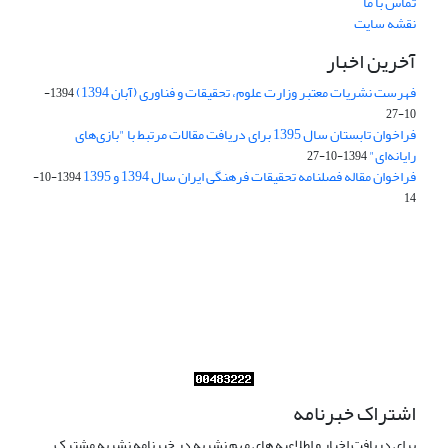
تماس با ما
نقشه سایت
آخرین اخبار
فهرست نشریات معتبر وزارت علوم، تحقیقات و فناوری (آبان 1394)
1394-
10-27
فراخوان تابستان سال 1395 برای دریافت مقالات مرتبط با "بازی‌های
رایانه‌ای"
1394-10-27
فراخوان مقاله فصلنامه تحقیقات فرهنگی ایران سال 1394 و 1395
1394-10-
14
Journal of Iran Cultural Research (JICR) is licensed under a
Creative Commons Attribution 4.0 International
CC-BY 4.0
اشتراک خبرنامه
برای دریافت اخبار و اطلاعیه های مهم نشریه در خبرنامه نشریه مشترک