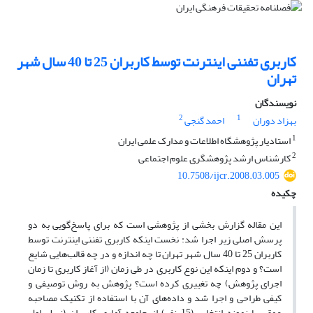
کاربری تفننی اینترنت توسط کاربران 25 تا 40 سال شهر
تهران
نویسندگان
2
1
بهزاد دوران
احمد گنجی
1
استادیار پژوهشگاه اطلاعات و مدارک علمی ایران
2
کارشناس ارشد پژوهشگری علوم اجتماعی
10.7508/ijcr.2008.03.005
چکیده
این مقاله گزارش بخشی از پژوهشی است که برای پاسخ‌گویی به دو
پرسش اصلی زیر اجرا شد: نخست اینکه کاربری تفننی اینترنت توسط
کاربران 25 تا 40 سال شهر تهران تا چه اندازه و در چه قالب‌هایی شایع
است؟ و دوم اینکه این نوع کاربری در طی زمان (از آغاز کاربری تا زمان
اجرای پژوهش) چه تغییری کرده است؟ پژوهش به روش توصیفی و
کیفی طراحی و اجرا شد و داده‌های آن با استفاده از تکنیک مصاحبه
عمقی با نمونه انتخابی (15 نفر) از جامعه آماری کاربران (نسل اول