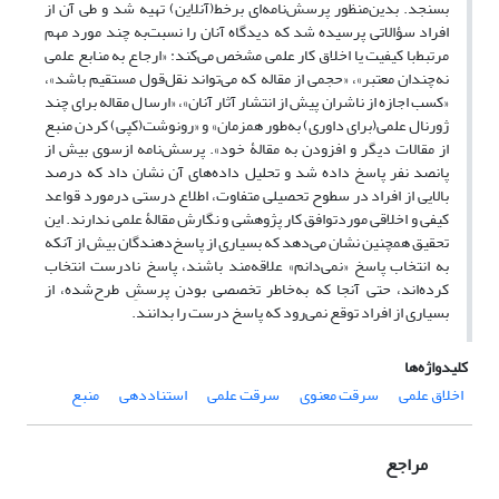
بسنجد. بدین‌منظور پرسش‌نامه‌ای برخط(آنلاین) تهیه شد و طی آن از
افراد سؤالاتی پرسیده شد که دیدگاه آنان را نسبت‌به چند مورد مهم
مرتبط‌با کیفیت یا اخلاق کار علمی مشخص می‌کند: «ارجاع به منابع علمی
نه‌چندان معتبر»، «حجمی از مقاله که می‌تواند نقل‌قول مستقیم باشد»،
«کسب اجازه از ناشران پیش از انتشار آثار آنان»، «ارسال مقاله برای چند
ژورنال علمی(برای داوری) به‌طور همزمان» و «رونوشت(کپی) کردن منبع
از مقالات دیگر و افزودن به مقالۀ خود». پرسش‌نامه ازسوی بیش از
پانصد نفر پاسخ داده شد و تحلیل داده‌های آن نشان داد که درصد
بالایی از افراد در سطوح تحصیلی متفاوت، اطلاع درستی درمورد قواعد
کیفی و اخلاقی موردتوافق کار پژوهشی و نگارش مقالۀ علمی ندارند. این
تحقیق همچنین نشان می‌دهد که بسیاری از پاسخ‌دهندگان بیش از آنکه
به انتخاب پاسخ «نمی‌دانم» علاقه‌مند باشند، پاسخ نادرست انتخاب
کرده‌اند، حتی آنجا که به‌خاطر تخصصی بودن پرسشِ طرح‌شده، از
بسیاری از افراد توقع نمی‌رود که پاسخ درست را بدانند.
کلیدواژه‌ها
اخلاق علمی
سرقت معنوی
سرقت علمی
استناددهی
منبع
مراجع