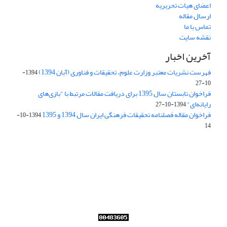
اعضای هیات تحریریه
ارسال مقاله
تماس با ما
نقشه سایت
آخرین اخبار
فهرست نشریات معتبر وزارت علوم، تحقیقات و فناوری (آبان 1394)
1394-
10-27
فراخوان تابستان سال 1395 برای دریافت مقالات مرتبط با "بازی‌های
رایانه‌ای"
1394-10-27
فراخوان مقاله فصلنامه تحقیقات فرهنگی ایران سال 1394 و 1395
1394-10-
14
Journal of Iran Cultural Research (JICR) is licensed under a
Creative Commons Attribution 4.0 International
CC-BY 4.0