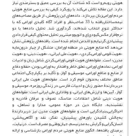
هویتی روبه‌رو است که شناخت آن به بررسی عمیق و بسترمندی نیاز
دارد. این مقاله تلاش می‌کند با رویکرد کیفی به بررسی منابع هویتی
مردم اورامی‌زبان بپردازد. داده‌های این پژوهش، از طریق مصاحبه‌های
نیمه‌‌ساختاریافته با 33 صاحب‌نظر و افراد آگاه کلیدی اورامی که با
حداکثر تنوع انتخاب شده‌اند، گردآوری شد. تحلیل داده‌ها با دو
نرم‌افزار مکس‌کیو‌دی‌ای و انویوو مبتنی‌بر تحلیل محتوای کیفی قراردادی
پیشنهادی گرنهایم و لاندمن انجام شده است. یافته‌های پژوهش نشان
می‌دهد که منابع هویتی در منطقه اورامان، متشکل از چهار درون‌مایه
«هویت قومی اورامی‌ـ‌کردی»، «هویت ملی ایرانی»، «هویت دینی» و «هویت
مدرن» است‌. مقوله‌های هویت قومی اورامی‌ـ‌کردی شامل زبان و ادبیات
اورامی، نمادهای اورامی، تعلق خاطر و افتخار به اورامی بودن، حفظ و دفاع
از منابع و منافع اورامی، موسیقی و آواز، و تأکید بر یکپارچگی اجتماعی
مناطق مختلف به‌عنوان قوم کرد است. مقوله‌های هویت ملی ایرانی
دربردارندۀ حضور زبان و ادبیات فارسی در زندگی روزمره، موسیقی و
آواز، آیین‌ها و ارزش‌های ایرانی، و وفاداری ملی ایرانی است؛ مقوله‌های
هویت دینی شامل اعتقادات، مناسک، تصوف و عرفان قادریه و
نقشبندیه، جایگاه دین در حوزه عمومی، مدارا و تساهل، و
احیاگرایی‌ـ‌بنیادگرایی است و مقوله‌های هویت مدرن نیز دربردارندۀ
به‌چالش کشیدن باورهای پیشینیان، تفکر، نقد و آگاهی‌بخشی،
انسان‌گرایی و گرایش به مدرنیسم، جهان‌وطنی و مصرف است. درنهایت،
برمبنای یافته‌ها، الگوی منابع هویتی مردم اورامی بازشناسی و ارائه