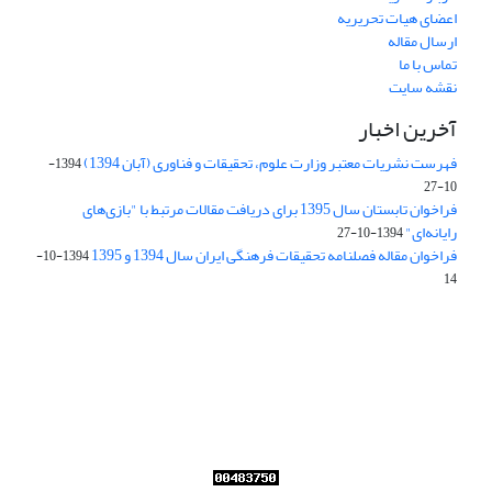
اعضای هیات تحریریه
ارسال مقاله
تماس با ما
نقشه سایت
آخرین اخبار
فهرست نشریات معتبر وزارت علوم، تحقیقات و فناوری (آبان 1394)
1394-
10-27
فراخوان تابستان سال 1395 برای دریافت مقالات مرتبط با "بازی‌های
رایانه‌ای"
1394-10-27
فراخوان مقاله فصلنامه تحقیقات فرهنگی ایران سال 1394 و 1395
1394-10-
14
Journal of Iran Cultural Research (JICR) is licensed under a
Creative Commons Attribution 4.0 International
CC-BY 4.0