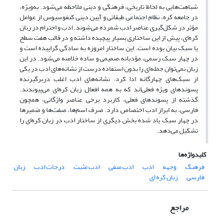
شباهت‌هایی به لحاظ تاریخی، فرهنگی و دینی ملاحظه می‌شود. به‌ویژه،
در جامعه کره، نظام اجتماعی طبقاتی و آیین دینی کنفوسیوس از عوامل
مؤثر در شکل‌گیری عناصر ادب شمرده می‌شوند. ادب و احترام در زبان
کره‌ای، پیش از این ساختاری بسیار پیچیده داشته و در قالب هفت سطح
یا سبک بیان بوده است. این ساختار امروزه به سادگی گراییده است و
در چهار سبک رسمی، مؤدبانه،‌صمیمی و ساده خلاصه می‌شود. در این
زبان نمی‌توان جمله‌ای را بدون استفاده درست از نشانه‌های ادب در یکی
از سبک‌های چهارگانه ادا کرد. نشانه‌های ادب اغلب دربرگیرنده
پسوندهای ویژه فعلی‌اند که به همه افعال زبان کره‌ای می‌پیوندند.
گذشته از پسوندهای فعلی، کاربرد برخی عناصر واژگانی، همچون
فارسی، به ابراز ادب اختصاص دارد. صرف اسم‌ها، صفت‌ها و ضمیرها
در چهار سبک یاد شده بخش دیگری از ساختار ادب در زبان کره‌ای را
تشکیل می‌دهد.
کلیدواژه‌ها
فرهنگ
وجهه
ادب
ادب منفی
ادب مثبت
درجات ادب
زبان
فارسی
زبان کره ای
مراجع