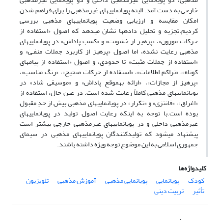
خارجی به دست آمد. البته پویانماییهای غیرمذهبی را برای فراهم شدن
امکان مقایسه و ارزیابی وضعیت پویانماییهای مذهبی بررسی
کردیم.تجزیه و تحلیل دادهها نشان میدهد که اصول «استفاده از
حرکات موزون»، «پرهیز از خشونت» و «کسب پاداش» در پویانماییهای
مذهبی رعایت نشده، اما اصول «پرهیز از کاربرد جملات منفـی» و
«استفاده از جملات مثبت» تا حدودی، و اصول «استفاده از پیامهای
کوتاه»، «تراکم اطلاعات»، «استفاده از حرکات صحیح»، «رنگ مناسب»،
«پرهیز از مجازات»، «ارائه بهموقع پاداش» و «موسیقی شاد» در
پویانماییهای مذهبی کاملاً رعایت شده است. در عین حال، استفاده از
«اغراق»، «فانتزی» و «تکرار» در پویانماییهای مذهبی بیش از حدِ مقبول
بوده است.با توجه به اینکه رعایت اصول تولید در پویانماییهای
غیرمذهبی داخلی و در پویانماییهای غیرمذهبی خارجی بیشتر است
پیشنهاد میشود که تولیدکنندگان پویانماییهای مذهبی در سیمای
جمهوری اسلامی به این موضوع توجه ویژه داشته باشند.
کلیدواژه‌ها
کودک
پویانمایی
پویانمایی مذهبی
آموزش مذهبی
تلویزیون
تأثیر
تربیت دینی