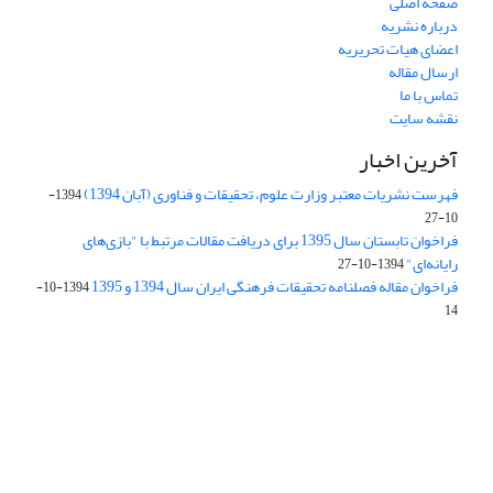
صفحه اصلی
درباره نشریه
اعضای هیات تحریریه
ارسال مقاله
تماس با ما
نقشه سایت
آخرین اخبار
فهرست نشریات معتبر وزارت علوم، تحقیقات و فناوری (آبان 1394)
1394-
10-27
فراخوان تابستان سال 1395 برای دریافت مقالات مرتبط با "بازی‌های
رایانه‌ای"
1394-10-27
فراخوان مقاله فصلنامه تحقیقات فرهنگی ایران سال 1394 و 1395
1394-10-
14
Journal of Iran Cultural Research (JICR) is licensed under a
Creative Commons Attribution 4.0 International
CC-BY 4.0