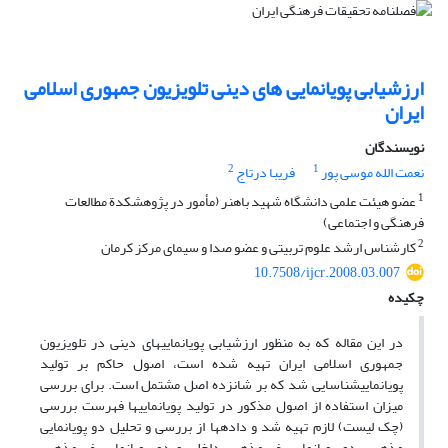
ارزشیابی پویانمایی های دینی تلویزیون جمهوری اسلامی
ایران
نویسندگان
2
1
نعمت الله موسی پور
فریبا درتاج
1
عضو هیئت علمی دانشگاه شهید باهنر (مأمور در پژوهشکدة مطالعات
فرهنگی و اجتماعی)
2
کارشناس ارشد علوم تربیتی و عضو صدا و سیمای مرکز کرمان
10.7508/ijcr.2008.03.007
چکیده
در این مقاله که به منظور ارزشیابی پویانماییهای دینی در تلویزیون
جمهوری اسلامی ایران تهیه شده است، اصول حاکم بر تولید
پویانماییشناسایی شد که بر شانزده اصل مشتمل است. برای بررسی
میزان استفاده از اصول مذکور در تولید پویانماییها فهرست بررسی
(چک لیست) لازم تهیه شد و دادهها از بررسی و تحلیل دو پویانمایی
مذهبی، دو پویانمایی غیرمذهبی داخلی و دو پویانمایی غیرمذهبی