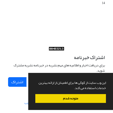
14
Journal of Iran Cultural Research (JICR) is licensed under a
Creative Commons Attribution 4.0 International
CC-BY 4.0
اشتراک خبرنامه
برای دریافت اخبار و اطلاعیه های مهم نشریه در خبرنامه نشریه مشترک
شوید.
اشتراک
این وب سایت از کوکی ها برای اطمینان از ارائه بهترین
خدمات استفاده می کند.
متوجه شدم
سامانه مدیریت نشریات علمی.
طراحی و پیاده سازی از
سیناوب