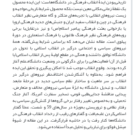
تاریخی‌بودن ایدۀ انقلاب فرهنگی در دانشگاه‌هاست: این ایده محصول
یک نقطۀ زمانی‌ـ‌مکانی معین نیست بلکه محصول شرایط تاریخی مواجهه و
زیست نیروهای انقلابی با تجربه‌های متکثر و گاه متعارضی نظیر انقلاب
فرهنگی در چین و انقلاب سفید ایران و جنبش‌های جدید فرهنگی اروپا
یا بازخوانی بعثت فرهنگی پیامبر اسلام(ص) و نیز درتقابل‌با برخی
رویه‌های فرهنگی نظیر فرهنگ طاغوتی یا فرهنگ استعماری در دورۀ
پهلوی است. مقاله نشان می‌دهد که براساس شرایط پیش‌گفته، همۀ
نیروهای سیاسی و اجتماعی درگیر در انقلاب اسلامی با تحول در
دانشگاه توافق داشتند و همگی در مقطع اولیۀ پس از انقلاب اسلامی(یا
قبل ‌از آن) فعالیت‌هایی را برای دگرگونی در وضعیت دانشگاه‌ـ‌علم آغاز
کرده بودند. وقوع انقلاب موجب شد تا امکان پیگیری و تحقق این ایده
فراهم شود. به‌علاوه با آشکارشدن اختلاف‌نظر نیروهای درگیر در
انقلاب بر سر ماهیت و ساختار نظم سیاسی جدید در مرحلۀ مابعد
انقلاب، و تبدیل دانشگاه به ابژۀ سیاسی نیروهای مخالف و متعارض،
پیدایی مناقشۀ جدایی‌طلبی قومی، تسخیر سفارت آمریکا، آغاز جنگ
تحمیلی، و به‌خصوص تغییر رفتار برخی گروه‌ها از کنش‌گری سیاسی به
رفتار نظامی و تروریستی به‌ویژه در سال‌های 59 و شصت، عملاً گفتار
اسلامی‌کردن غلبه‌یافت و گفتارهای رقیب از رخداد انقلاب فرهنگی در
دانشگاه‌ها کنار رفت یا در حاشیه قرارگرفت. در این مقاله از شیوۀ
میشل فوکو برای تباریابی و تحلیل مبدأ استفاده می‌شود.