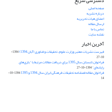
دسترسی سریع
صفحه اصلی
درباره نشریه
اعضای هیات تحریریه
ارسال مقاله
تماس با ما
نقشه سایت
آخرین اخبار
فهرست نشریات معتبر وزارت علوم، تحقیقات و فناوری (آبان 1394)
1394-
10-27
فراخوان تابستان سال 1395 برای دریافت مقالات مرتبط با "بازی‌های
رایانه‌ای"
1394-10-27
فراخوان مقاله فصلنامه تحقیقات فرهنگی ایران سال 1394 و 1395
1394-10-
14
Journal of Iran Cultural Research (JICR) is licensed under a