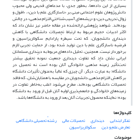
بسیاری از این داده‌ها، به‌طور جدی، با مدعاهای قدیمی ولی محبوبِ
دانش‌پژوهان علوم اجتماعی مبنی بر «ناسازگاری علم با دین»، «افول و
زوال تدریجی دین» و «ریشه‌های آسیب‌شناختی التزام مذهبی» در چالش
بوده‌اند. شواهد پژوهشی ارائه‌شده در مقالهٔ حاضر نیز نشان داد که
اکثر ادبیات حجیم مربوط به ارتباط تحصیلات دانشگاهی با کاهش
دینداری دانشجویان، که تحت سیطرهٔ پارادایم سکولاریزاسیون و
فرضیهٔ ناسازگاری علم با دین تولید شده بود، از حمایت تجربی لازم
برخوردار نیست. همچنین، تحلیل داده‌های مربوط به دینداری مسلمانان
ایرانی نشان داد که تفاوت دینداری جمعیت نمونهٔ تحقیق بیشتر
تحت‌تأثیر زمینهٔ مذهبی خانوادگی آنان بوده است نه تحصیل در
دانشگاه؛ به عبارت دیگر، آن چیزی که غالباً به‌عنوان تأثیرات دانشگاه
بر کاهشِ التزام مذهبی دانشجویان در مقایسه با همتایان‌شان، که فاقد
تحصیلات دانشگاهی بوده‌اند، مطرح می‌شود اغلب به‌خاطر تفاوت در
زمینه‌های خانوادگی و جامعه‌پذیری اولیهٔ آنان قبل از ورود به دانشگاه
بوده؛ نه‌اینکه محصول تجربیات آنان بعد از ورود به دانشگاه‌ها باشد.
کلیدواژه‌ها
تفکر ابتدایی
دینداری
تحصیلات عالی
رشتهٔ تحصیلی دانشگاهی
تعارض علم و دین
سکولاریزاسیون
موضوعات