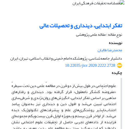
تفکر ابتدایی، دینداری و تحصیلات عالی
نوع مقاله : مقاله علمی پژوهشی
نویسنده
محمدرضا طالبان
دانشیار جامعه‌شناسی، پژوهشکده امام خمینی و انقلاب اسلامی، تهران، ایران
10.22035/jicr.2020.2222.2728
چکیده
علوم اجتماعی در طول بیش از دو قرن در مطالعهٔ علمی دین تحت سیطرهٔ
«مفروضهٔ کنشگر نامعقول» قرار گرفته بود. دینداری و رفتارهای
مذهبی بر اساس تفکر ابتدایی، انگیزش‌های روان‌نژندی و شرطی‌سازی
اجتماعی تبیین می‌شد و افول دین و دینداری نیز به‌عنوان پیامدِ
اجتناب‌ناپذیر روشنگری‌های علم و پیشرفت‌های تکنولوژیک دیده
می‌شد. از اواخر قرن بیستم و به‌ویژه اوایل قرن بیست‌ویکم مجموعه‌ای
فزاینده از داده‌های تجربی حاصل از تحقیقات علوم اجتماعی نشان
داده‌اند که این رویکرد سنتی به مطالعهٔ علمی دین معیوب می‌باشد.