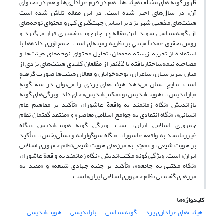
ظهور گونه های مختلف هیئت‌ها، هم در فرم عزاداری­‌ها و هم در محتوای
آن، در سال‌های اخیر شده است. در این مقاله تلاش شده است
هیئت‌های مذهبی شهر یزد بر اساس جهت‌گیری کلی و محتوای نوحه‌های
آن گونه‌شناسی شوند. این مقاله در چارچوب تفسیری قرار می‌گیرد و
روش تحقیق عمدتاً مبتنی بر نظریهٔ زمینه‌ای است. جمع‌آوری داده‌ها با
استفاده از تجربه زیستهٔ محققان، تحلیل محتوای نوحه‌های هیئت‌ها و
مصاحبه‌ نیمه‌ساختاریافته با 22نفر از مطّلعان کلیدی هیئت‌های یزدی از
میان سرپرستان، شاعران، نوحه‌خوانان و فعالان هیئت‌ها صورت گرفته
‌است. نتایج نشان می‌دهد هیئت‌های یزدی را می‌توان در سه گونهٔ
«بازاندیش»، «هویت‌اندیش» و «مکتب‌اندیش» جای داد. ویژگی‌های گونهٔ
بازاندیش «نگاه زمانمند به واقعة عاشورا»، «تأکید بر مفاهیم عام
انسانی»، «نگاه انتقادی به جوامع اسلامی معاصر» و «منتقد گفتمان نظام
جمهوری اسلامی ایران» است. ویژگی گونهٔ هویت‌اندیش «نگاه
غیرزمانمند به واقعة عاشورا»، «نگاه سوگوارانه و تسلّی‌بخش»، «تأکید
بر هویت شیعی» و «مقیّد به مرزهای هویت شیعی نظام جمهوری اسلامی
ایران» است. ویژگی گونهٔ مکتب‌اندیش «نگاه زمانمند به واقعة عاشورا»،
«نگاه مکتبی به جامعه»، «تأکید بر جنبه جهادی شیعه» و «مقید به
مرزهای گفتمانی نظام جمهوری اسلامی ایران» است.
کلیدواژه‌ها
هیئت‌های عزاداری یزد
گونه‌شناسی
بازاندیشی
هویت‌اندیشی