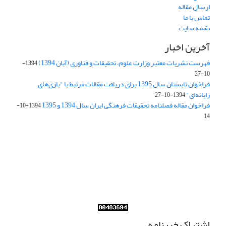
ارسال مقاله
تماس با ما
نقشه سایت
آخرین اخبار
فهرست نشریات معتبر وزارت علوم، تحقیقات و فناوری (آبان 1394)
1394-
10-27
فراخوان تابستان سال 1395 برای دریافت مقالات مرتبط با "بازی‌های
رایانه‌ای"
1394-10-27
فراخوان مقاله فصلنامه تحقیقات فرهنگی ایران سال 1394 و 1395
1394-10-
14
Journal of Iran Cultural Research (JICR) is licensed under a
Creative Commons Attribution 4.0 International
CC-BY 4.0
اشتراک خبرنامه