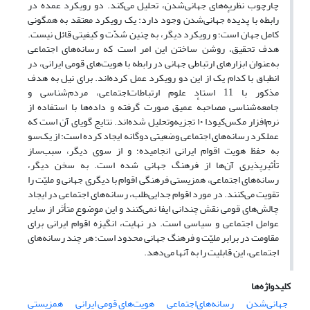
چارچوب نظریه‌های جهانی‌شدن، تحلیل می‌کند. دو رویکرد عمده در
رابطه با پدیدهٔ جهانی‌شدن وجود دارد: یک رویکرد معتقد به همگونی
کامل جهان است؛ و رویکرد دیگر، به چنین شدّت و کیفیتی قائل نیست.
هدف تحقیق، روشن ساختن این امر است که رسانه‌های اجتماعی
به‌عنوان ابزارهای ارتباطی جهانی در رابطه با هویت‌‌های قومی ایرانی، در
انطباق با کدام یک از این دو رویکرد عمل کرده‌اند. برای نیل به هدف
مذکور با 11 استاد علوم ارتباطات‌اجتماعی، مردم‌شناسی و
جامعه‌شناسی مصاحبهٔ عمیق صورت گرفته و داده‌ها با استفاده از
نرم‌افزار مکس‌کیودا ۱۰ تجزیه‌وتحلیل شده‌اند. نتایج گویای آن است که
عملکرد رسانه‌های اجتماعی وضعیتی دوگانه ایجاد کرده‌ است: از یک‌سو
به حفظ هویت اقوام ایرانی انجامیده؛ و از سوی دیگر، سبب‌‌ساز
تأثیرپذیری آن‌ها از فرهنگ جهانی شده‌ است. به سخن دیگر،
رسانه‌های اجتماعی، همزیستی فرهنگی اقوام با دیگری جهانی و ملیّت را
تقویت می‌کنند. در مورد اقوام جدایی‌طلب، رسانه‌های اجتماعی در ایجاد
چالش‌های قومی نقش چندانی ایفا نمی‌کنند و این موضوع متأثر از سایر
عوامل اجتماعی و سیاسی است. در نهایت، انگیزهٔ اقوام ایرانی برای
مقاومت در برابر ملیّت و فرهنگ جهانی محدود است؛ هر چند رسانه‌های
اجتماعی، این قابلیت را به آنها می‌‌دهد.
کلیدواژه‌ها
جهانی‌شدن
رسانه‌های‌اجتماعی
هویت‌های قومی ایرانی
همزیستی