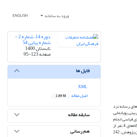
ورود به سامانه
ENGLISH
دوره 14، شماره 2 -
شماره پیاپی 54
تابستان 1400
صفحه
95-123
فایل ها
XML
اصل مقاله
2.89 M
های رسانه‌ نزد
یتی پویانمایی
سابقه مقاله
 قیاسی انجام‌
شده است. متخصصان این حوزه، روایی صوری مقوله‌های مرتبط با ساحت‌های شش‌گانه را تأیید کرده‌اند. پایایی این مقوله‌ها نیز با استفاده از ضریب اسکات و دیدگاه‌های 4 نفر از
هم رسانی
صاحب‌نظران در این زمینه، 772/0 برآورد شد؛ سرانجام، برای تحلیل داده‌های به‌دست‌آمده از پژوهش، از روش آنتروپی شانون بهره گرفته شد. براساس یافته‌های این پژوهش، 242