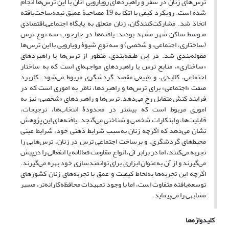
ترس‌های زنان در سفر و راهبرد‌های رویارویی آنان با این ترس‌ها انجام
شده است. رویکرد کیفی با اتکا به 19 مصاحبۀ عمیق نیمه‌ساخت‌یافته
اتخاذ شد. مشارکت‌کنندگان، زنان متعلق به پایگاه اجتماعی‌ـ‌اقتصادی
متوسط ساکن شهر مشهد بودند. یافته‌ها در چارچوب سه نوع ترس
(ساختاری، اجتماعی، و شخصی) و سه نوع شیوۀ رویارویی با این ترس‌ها
مقوله‌بندی شد. در این طبقه‌بندی، منظور از ترس‌ها یا راهبردهای
«ساختاری»، منابع ترس یا راهبرد‌های مواجهه‌ای است که به ساختار
اجتماعی، کالبدی، و طبیعی مقصد گردشگری مربوط می‌شود. کاربرد
صفت «اجتماعی» برای ترس‌ها و راهبردها، ناظر به اموری است که در
فرایند کنش متقابل رخ می‌دهد. ترس‌ها و راهبرد‌های «شخصی» نیز به
اموری مربوط است که بیشتر در محدودۀ انتخاب‌ها، ترجیحات،
قابلیت‌ها، و ابتکارات شخصی و شناختی می‌گنجد. یافته‌های این پژوهش
نشان می‌دهد که اگرچه زنان به‌سبب شرایط ذهنی خود، شرایط عینی
محیط‌های گردشگری، و برساخت اجتماعی ترس در زنان، ترس‌هایی را
تجربه می‌کنند، اما در برابر آن، انواع مقاومت فعالانه یا انفعالی را درپیش
می‌گیرند و از آن به‌عنوان ابزاری برای توانمندسازی خود بهره می‌گیرند.
اگرچه این تجربه‌ها به‌لحاظ کیفیت و عمق با تجربه‌های زنان کشورهای
توسعه‌یافته متفاوت است، اما با وجود تمهیدات محافظه‌کارانه‌تر، مسیر
مشابهی را می‌پیماید.
کلیدواژه‌ها