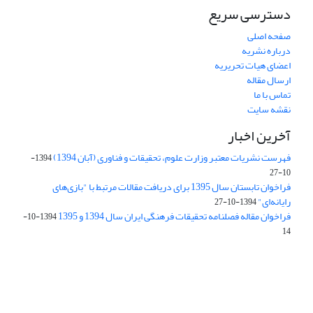
دسترسی سریع
صفحه اصلی
درباره نشریه
اعضای هیات تحریریه
ارسال مقاله
تماس با ما
نقشه سایت
آخرین اخبار
فهرست نشریات معتبر وزارت علوم، تحقیقات و فناوری (آبان 1394)
1394-
10-27
فراخوان تابستان سال 1395 برای دریافت مقالات مرتبط با "بازی‌های
رایانه‌ای"
1394-10-27
فراخوان مقاله فصلنامه تحقیقات فرهنگی ایران سال 1394 و 1395
1394-10-
14
Journal of Iran Cultural Research (JICR) is licensed under a