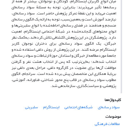
میان انواع کاربران اینستاگرام، کودکان و نوجوانان، بیشتر از همه از
رسانه‌ها تأثیر می‌پذیرند؛ بنابراین، توجه به مسئلۀ سواد رسانه‌ای
اهمیت می‌یابد و این نقطۀ تمرکز پژوهش حاضر است. سواد رسانه‌ای،
نیازمند آموزش است و به‌همین‌سبب، توجه به ارائه یک الگوی رسانه‌ای
منسجم و هدفمند در فضای رسانه‌ای احاطه‌شده با انواع سلبریتی‌ها و
انواع محتواهای گنجانده‌شده در شبکۀ اجتماعی اینستاگرام‌، اهمیت
دارد. پژوهشگران در این پژوهش اکتشافی تلاش کرده‌اند، به‌کمک نظر
خبرگان، یک الگوی سواد رسانه‌ای برای دختران نوجوان کاربر
اینستاگرام عرضه کنند. در این پژوهش از روش دلفی استفاده شده و
جامعۀ موردمطالعه از خبرگان و استادان حوزۀ ارتباطات و سواد رسانه‌ای
انتخاب شده‌اند؛ به‌این‌ترتیب که پس از انتخاب هشت نفر و گرفتن
موافقت آن‌ها برای عضویت در کارگروه دلفی، مراحل بعدی دلفی نیز
برپایۀ همکاری این متخصصان پیش برده شده است. سرانجام، الگوی
مطلوب سواد رسانه‌ای در قالب پنج محور شناختی، فناورانه، آموزشی،
پژوهشی، و سیاست‌گذاری، سازماندهی شد.
کلیدواژه‌ها
سواد رسانه‌ای
شبکه‌های اجتماعی
اینستاگرام
سلبریتی
موضوعات
مطالعات فرهنگی