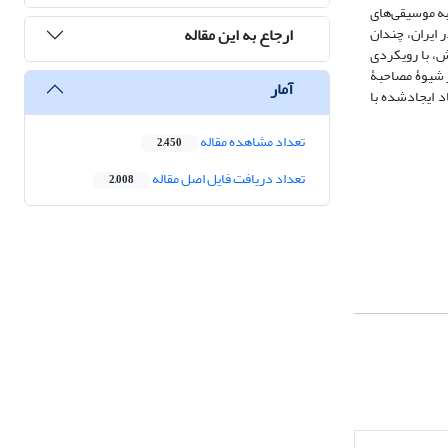
به موسیقی‌های
ارجاع به این مقاله
 ایران، چندان
ش، با رویکردی
ز شیوۀ مصاحبۀ
آمار
م و 8 مقوله، استخراج و نظریۀ داده‌بنیاد ایجادشده با
تعداد مشاهده مقاله
2,450
تعداد دریافت فایل اصل مقاله
2,008