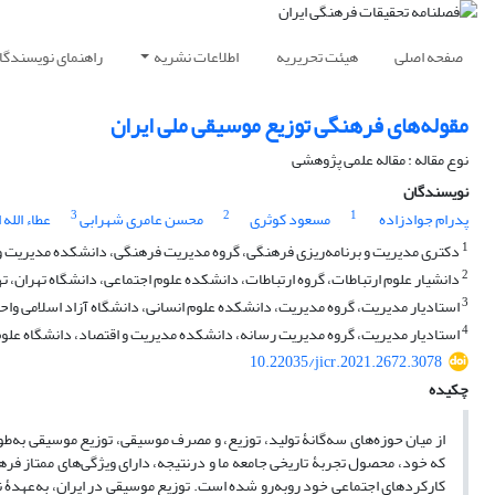
صفحه اصلی
هیئت تحریریه
اطلاعات نشریه
راهنمای نویسندگا
مقوله‌های فرهنگی توزیع موسیقی ملی ایران
نوع مقاله : مقاله علمی پژوهشی
نویسندگان
3
2
1
پدرام جوادزاده
مسعود کوثری
محسن عامری شهرابی
عطاء الله 
1
دکتری مدیریت و برنامه‌ریزی فرهنگی، گروه مدیریت فرهنگی، دانشکده مدیریت و اق
2
دانشیار علوم ارتباطات، گروه ارتباطات، دانشکده علوم اجتماعی، دانشگاه تهران، تهر
3
استادیار مدیریت، گروه مدیریت، دانشکده علوم انسانی، دانشگاه آزاد اسلامی واحد
4
استادیار مدیریت، گروه مدیریت رسانه، دانشکده مدیریت و اقتصاد، دانشگاه علوم و
10.22035/jicr.2021.2672.3078
چکیده
از میان حوزه‌های سه‌گانۀ تولید، توزیع، و مصرف موسیقی، توزیع موسیقی به‌
که خود، محصول تجربۀ تاریخی جامعه ما و درنتیجه، دارای ویژگی‌های ممتاز ف
کارکردهای اجتماعی خود روبه‌رو شده است. توزیع موسیقی در ایران، به‌عهدۀ ن