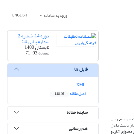
ورود به سامانه
ENGLISH
دوره 14، شماره 2 -
شماره پیاپی 54
تابستان 1400
صفحه
71-93
فایل ها
XML
اصل مقاله
1.81 M
سابقه مقاله
ت. موسیقی ملی
د از دست دادن
هم رسانی
حتوای آثار، و