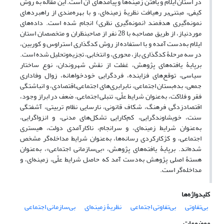
در استان ایلام و یافتن زمینه‌ها و پیامدهای آن است. این مقاله به روش
کیفی، مبتنی‌بر رهیافت نظریۀ زمینه‌ای، و با بهره‌مندی از راهبردهای
نمونه‌گیری هدفمند (نمونه‌گیری نظری) انجام شده است. داده‌های
موردنیاز، از طریق مصاحبه با 28 نفر از صاحب­نظران و متخصصان استان
ایلام به‌دست آمده و با استفاده از روش کدگذاری استراوس و کوربین،
در سه مرحلۀ کدگذاری باز، محوری، و انتخابی، تجزیه‌وتحلیل شده است.
برپایۀ یافته‌های پژوهش، غفلت از نقش ‏شهروندان، نوع ساختار
‏سیاسی، توقع‌های فزاینده، فردگرایی‏ خودخواهانه، زوال وفاداری
‏جمعی، بده‌‌بستان اجتماعی، نابرابری‌های ‏اجتماعی‌ـ‌اقتصادی، و انباشتگی
فقر و فلاکت، به‌عنوان شرایط علّی، تنبلی اجتماعی، ضعف در ابراز وجود،
اقتصادزدگی فرهنگ، شکاف قانونی، نارسایی نظام تربیتی، آشفتگی
سنت، خویشاوندگرایی، کم‌کارایی تشکل‌های مدنی، و انزواگرایی،
به‌عنوان شرایط زمینه‌ای، و سرانجام، ناکارآمدی دولت، هیستری
اجتماعی، و کژکارکردی رسانه‌ها، به‌عنوان شرایط مداخله‌گر مشخص
شده‌اند. برپایۀ یافته‌های پژوهش، «بی‌سازمانی اجتماعی»، به‌عنوان
هستۀ اصلی پژوهش به‌دست آمد که حاصل شرایط علّی، زمینه‌ای، و
مداخله‌گر است.
کلیدواژه‌ها
بی‌تفاوتی
بی‌تفاوتی اجتماعی
نظریۀ زمینه‌ای
بی‌سازمانی اجتماعی
موضوعات