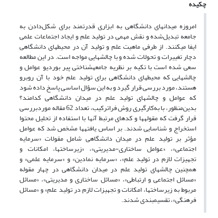
چکیده
امروزه میدان‍های دانشگاهی به ابزاری قدرتمند برای شکل‌دادن به
جامعه تبدیل‌شده‌ و نقش مهمی در تولید علم و ایجاد اجتماعات علمی
ایفا می‍کنند. از طرفی ماهیت علم و تولید آن در محیط‍های دانشگاهی
دچار تغییرات و تحولات شده و با چالش‍هایی مواجه است. در این مطالعه
سعی شده است با تکیه بر نظریه جامعه‍شناختی پیر بوردیو عوامل و
چالش‍هایی که محیط‍های دانشگاهی برای تولید علم خود با آن روبرو
هستند، مورد بررسی قرار گیرد و به این سؤال اساسی پاسخ داده شود
که عوامل و چالش‍های تولید علم در میدان دانشگاهی کدامند؟
بدین‌منظور، با به‌کارگیری روش فراترکیب، تعداد 62 مقاله موردبررسی
قرار گرفت که مقوله‍ها و کدهای مرتبط آن‍ها با استفاده از تحلیل محتوا
استخراج و شناسایی شدند. بر اساس یافته‍ها مشخص شد که عوامل
مؤثر بر تولید علم در میدان دانشگاهی شامل مقولات «سرمایه
اجتماعی»، «عوامل ساختاری-مدیریتی»، «زیرساخت‍ها، امکانات و
تجهیزات لازم در تولید علم»، «سرمایه نمادین» و «سرمایه علمی» و
همچنین چالش‍های تولید علم در میدان دانشگاهی در چهار مقوله
«مسائل اجتماعی و ارتباطی»، «مسائل ساختاری و مدیریتی»، «مسائل
مربوط به زیرساخت‍ها، امکانات و تجهیزات لازم در تولید علم» و «مسائل
فرهنگی»، تقسیم‍بندی شدند.