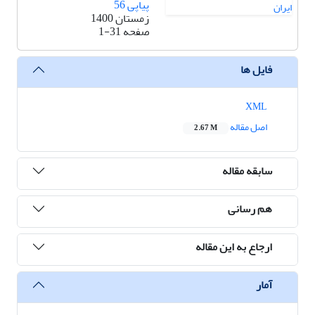
پیاپی 56
زمستان 1400
صفحه
1-31
فایل ها
XML
اصل مقاله
2.67 M
سابقه مقاله
هم رسانی
ارجاع به این مقاله
آمار