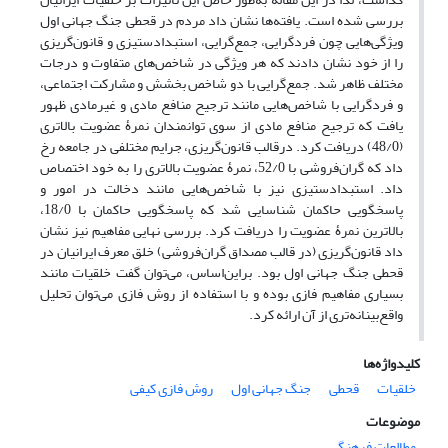
بررسی شده است. یافته‌ها نشان داد مردم در قحطی جنگ جهانی اول
ویژگی‌هایی چون فردگرایی، جمع‌گرایی، استبدادستیزی و قانون‌گریزی
را از خود نشان دادند که هر ویژگی در شاخص‌های متفاوت و درجات
مختلف ظاهر شد. جمع‌گرایی با دو شاخص بخشش و مشارکت اجتماعی،
و فردگرایی با شاخص‌هایی مانند ترجیح منافع مادی و غیرمادی ظهور
یافت که ترجیح منافع مادی از سوی توانمندان نمرۀ عضویت بالاتری
(48/0) دریافت کرد. درقالب قانون‌گریزی، جرایم مختلفی در جامعه رخ
داد که گران‌فروشی با 52/0، نمرۀ عضویت بالاتری را به خود اختصاص
داد. استبدادستیزی نیز با شاخص‌هایی مانند دخالت در امور و
پاسخگویی حاکمان شناسایی شد که پاسخگویی حاکمان با 18/0،
بالاترین نمرۀ عضویت را دریافت کرد. بررسی نهایی مفاهیم نیز نشان
داد قانون‌گریزی (در قالب مصداق گران‌فروشی) خلق معرف ایرانیان در
قحطی جنگ جهانی اول بود. براین‌اساس، می‌توان گفت خلقیات مانند
بسیاری مفاهیم فازی بوده و با استفاده از روش فازی می‌توان تحلیل
واقع‌بینانه‌تری از آن ارائه کرد.
کلیدواژه‌ها
خلقیات
قحطی
جنگ جهانی اول
روش فازی کیفی
موضوعات
مطالعات فرهنگی