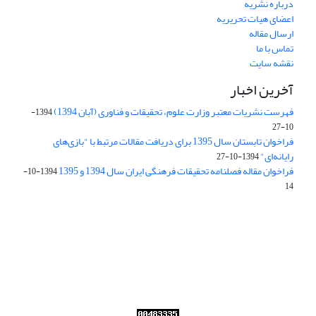
درباره نشریه
اعضای هیات تحریریه
ارسال مقاله
تماس با ما
نقشه سایت
آخرین اخبار
فهرست نشریات معتبر وزارت علوم، تحقیقات و فناوری (آبان 1394)
1394-
10-27
فراخوان تابستان سال 1395 برای دریافت مقالات مرتبط با "بازی‌های
رایانه‌ای"
1394-10-27
فراخوان مقاله فصلنامه تحقیقات فرهنگی ایران سال 1394 و 1395
1394-10-
14
Journal of Iran Cultural Research (JICR) is licensed under a
Creative Commons Attribution 4.0 International
CC-BY 4.0