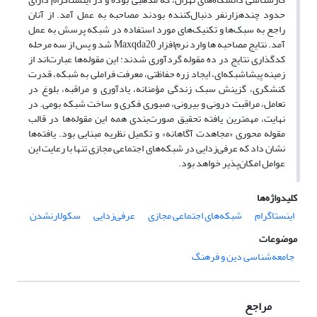
حدود چندهزارنفر دنبال‌کننده بودند مصاحبه به عمل آمد. از آنان
راجع به سبک‌ها و تکنیک‌های مورد استفاده در شبکه پرسش به عمل
آمد. نتایج مصاحبه ها وارد نرم‌افزار Maxqda20 شد و پس از سه مرحله
کدگذاری نتایج در ده مقوله گردآوری شدند: این مقوله‌ها عبارت‌اند از
زمینه پیشاشبکه‌ای، ایجاد زره حفاظتی، معرفت فراملی به شبکه، قدرت
کنشگری، گزینش سبک زندگی مؤمنانه، یادآوری و مراقبه، بلوغ در
تعامل، مراقبت درونی و بیرونی، صبوری فکری و ساخت شبکه بومی. در
نهایت، مهمترین یافته تحقیق صورت‌بندی همه این مقوله‌ها در قالب
مقوله محوری «مجاهدت آگاهانه» و تکمیل نظریه مبنایی بود. یافته‌ها
نشان داد که عرفی‌زدایی در شبکه‌های اجتماعی مجازی تنها با رعایت این
عوامل امکان‌پذیر خواهد بود.
کلیدواژه‌ها
اینستاگرام
شبکه‌های اجتماعی مجازی
عرفی‌زدایی
سکولارنشدن
موضوعات
جامعه‌شناسی دین و فرهنگ
مراجع