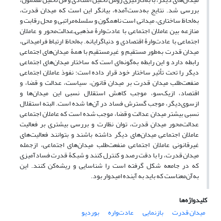
بررسی شد. نتایج به‌دست‌آمده، بیانگر این است که میدان قدرت،
به‌لحاظ ساختاری، میدانی است ناهمگون و سلسله‌مراتبی و محل رقابت و
منازعه بین عاملان اجتماعی با عادت‌وارۀ مذهبی‌ـ‌عدالت‌محور و عاملان
اجتماعی با عادت‌وارۀ اقتصادی و دنیاگرایانه. به‌لحاظ ارتباط فرامیدانی،
میدان قدرت به‌طور مستقیم و غیرمستقیم با همۀ میدان‌های اجتماعی
رابطه دارد و این رابطه به‌گونه‌ای است که ساختار میدان‌های اجتماعی
دیگر را تحت تأثیر ساختار خود قرار داده است؛ نفوذ عاملان اجتماعی
منفعت‌طلب میدان قدرت بر میدان قانون، سیاست، عدالت و قضا، و
اقتصاد، از‌یک‌سو، موجب کاهش استقلال نسبی این میدان‌ها و
از‌سوی‌دیگر، موجب گسترش فساد در آن‌ها شده است. البته استقلال
نسبی بیشتر میدان عدالت و قضا، موجب شده است که عاملان اجتماعی
عدالت‌محور میدانِ قدرت، توان نظارت و بررسی بیشتری بر فعالیت
عاملان اجتماعی میدان‌های دیگر داشته باشند و بتوانند فعالیت‌های
غیرقانونی عاملان اجتماعی منفعت‌طلب میدان‌های اجتماعی، ازجمله
میدان قدرت، را با دقت رصد و کنترل کنند و شبکۀ قدرت فسادآمیزی
که در جامعه شکل گرفته است را شناسایی و ریشه‌کن کنند. این
به‌آن‌معناست که باید به آینده امیدوار بود.
کلیدواژه‌ها
میدان قدرت
بازنمایی
عادت‌واره
بوردیو