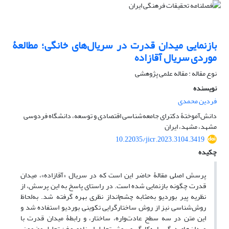
بازنمایی میدان قدرت در سریال‌های خانگی؛ مطالعۀ
موردی سریال آقازاده
نوع مقاله : مقاله علمی پژوهشی
نویسنده
فردین محمدی
دانش‌آموختۀ دکترای جامعه‌شناسی اقتصادی و توسعه، دانشگاه فردوسی
مشهد، مشهد، ایران
10.22035/jicr.2023.3104.3419
چکیده
پرسش اصلی مقالۀ حاضر این است که در سریال «آقازاده»، میدان
قدرت چگونه بازنمایی شده است. در راستای پاسخ به این پرسش، از
نظریه پیر بوردیو به‌مثابه چشم‌انداز نظری بهره گرفته شد. به‌لحاظ
روش‌شناسی نیز از روش ساختارگرایی تکوینی بوردیو استفاده شد و
این متن در سه سطح عادت‌واره، ساختار، و رابطۀ میدان قدرت با
میدان‌های دیگر، با به‌کارگیری روش تحلیل اسنادی و فن تحلیل مضمون،