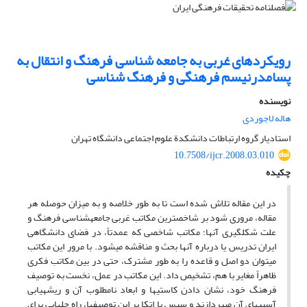
رویکردهای غربی به جامعه شناسی فرهنگ و انتقال به
پسامدرنیسم فرهنگی و فرهنگ شناسی
نویسنده
هاله لاجوردی
استادیار گروه ارتباطات دانشکدة علوم اجتماعی دانشگاه تهران
10.7508/ijcr.2008.03.010
چکیده
در این مقاله تلاش شده است تا به طور خلاصه و به میزان حوصله هر
مقاله، مروری شود بر شاخص‏ترین مکاتب غربی جامعه‏شناسی فرهنگ و
علت شکل‏گیری آنها؛ مکاتب شاخصی که عمدتاً، در فضای دانشگاهی
ایران تدریس یا درباره آنها بحث و مناقشه میشود. با مرور این مکاتب
می‏توان دو اصل و قاعده را به طور مشترک، حتی در بین مکاتب فکری
ظاهراً مغایر با هم، تشخیص داد. این مکاتب در عمل، نخست به توصیف
فرهنگ خود، نشان دادن کاستی‏ها و ابعاد نامطلوب آن و ریشه‏یابی
آسیب‏های آن می‏پردازند و سپس با اتکا بر این توصیفها، راه‏ حل‏هایی برای