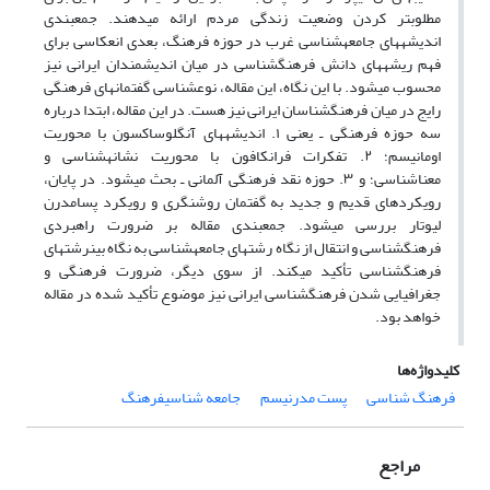
مطلوب‏تر کردن وضعیت زندگی مردم ارائه می‏دهند. جمعبندی
اندیشههای جامعهشناسی غرب در حوزه فرهنگ، بعدی انعکاسی برای
فهم ریشههای دانش فرهنگشناسی در میان اندیشمندان ایرانی نیز
محسوب میشود. با این نگاه، این مقاله، نوعشناسی گفتمانهای فرهنگی
رایج در میان فرهنگشناسان ایرانی نیز هست. در این مقاله، ابتدا درباره
سه حوزه فرهنگی ـ یعنی ۱. اندیشههای آنگلوساکسون با محوریت
اومانیسم؛ ۲. تفکرات فرانکافون با محوریت نشانهشناسی و
معناشناسی؛ و ۳. حوزه نقد فرهنگی آلمانی ـ بحث میشود. در پایان،
رویکردهای قدیم و جدید به گفتمان روشنگری و رویکرد پسامدرن
لیوتار بررسی میشود. جمعبندی مقاله بر ضرورت راهبردی
فرهنگشناسی و انتقال از نگاه رشتهای جامعهشناسی به نگاه بینرشتهای
فرهنگشناسی تأکید میکند. از سوی دیگر، ضرورت فرهنگی و
جغرافیایی شدن فرهنگشناسی ایرانی نیز موضوع تأکید شده در مقاله
خواهد بود.
کلیدواژه‌ها
فرهنگ شناسی
پست مدرنیسم
جامعه شناسیفرهنگ
مراجع