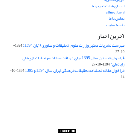
اعضای هیات تحریریه
ارسال مقاله
تماس با ما
نقشه سایت
آخرین اخبار
فهرست نشریات معتبر وزارت علوم، تحقیقات و فناوری (آبان 1394)
1394-
10-27
فراخوان تابستان سال 1395 برای دریافت مقالات مرتبط با "بازی‌های
رایانه‌ای"
1394-10-27
فراخوان مقاله فصلنامه تحقیقات فرهنگی ایران سال 1394 و 1395
1394-10-
14
Journal of Iran Cultural Research (JICR) is licensed under a
Creative Commons Attribution 4.0 International
CC-BY 4.0