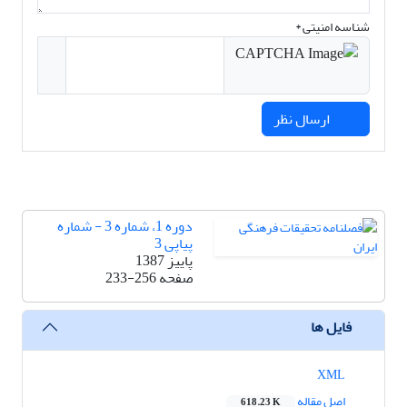
شناسه امنیتی *
ارسال نظر
دوره 1، شماره 3 - شماره
پیاپی 3
پاییز 1387
صفحه
233-256
فایل ها
XML
اصل مقاله
618.23 K