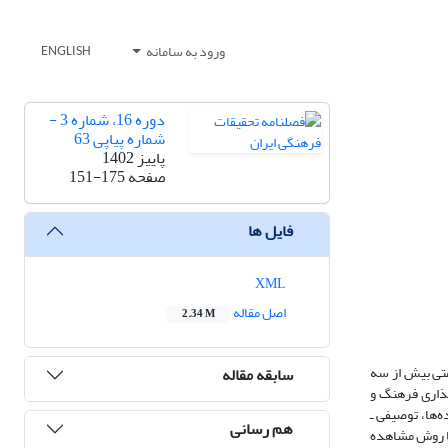
ورود به سامانه
ENGLISH
دوره 16، شماره 3 -
شماره پیاپی 63
پاییز 1402
صفحه
151-175
فایل ها
XML
اصل مقاله
2.34 M
متی بیش از سه
سابقه مقاله
گذاری فرهنگ و
‌ها، توصیفی ـ
هم رسانی
با روش مشاهده