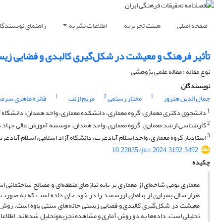
صفحه اصلی
هیئت تحریریه
اطلاعات نشریه
راهنمای نویسندگا
تأثیر فرهنگ و معیشت در شکل‌گیری کالبدی و فضایی زیست
نوع مقاله : مقاله علمی پژوهشی
نویسندگان
1
2
1
جمال الدین هنرور
مختار رستمی
مریم ازنب
فائزه طاهری سرمد
1
دانشجوی دکتری معماری، گروه معماری، دانشکده معماری، واحد همدان، دانشگاه آز
2
کارشناسی ارشد معماری، گروه معماری، واحد همدان، موسسه آموزش عالی جهاد د
3
استادیار گروه معماری، واحد اسلام آبادغرب، دانشگاه آزاد اسلامی، اسلام آبادغرب
10.22035/jicr.2024.3192.3492
چکیده
معماری بومی شاخه‌ای از معماری بر پایه نیازهای منطقه‌ای و مصالح ساختمانی
هزار سال بسیاری از بناهای ارزشمند را در خود جای داده است که به صورت پ
معیشت در شکل‌گیری کالبدی و فضایی زیستی خانه‌های سنتی پاوه است. روش این 
تحلیلی است. داده‌ها به دو روش آماری و مشاهده تجزیه‌وتحلیل شده‌اند. اطلا