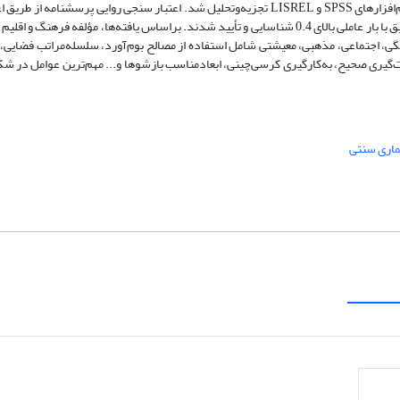
در بهار 1402 جمع‌آوری شد و از طریق آزمون‌های تحلیل عاملی و رگرسیون با نرم‌افزارهای SPSS و LISREL تجزیه‌وتحلیل شد. اعتبار سنجی روایی 
پایایی آن از طریق آلفای کرونباخ تأیید شد. با تحلیل عاملی تأییدی مؤلفه‌های تحقیق با بار عاملی بالای 0‌.4 شناسایی و تأیید شدند. براساس یافته‌ها، مؤل
هنگی، اجتماعی، مذهبی، معیشتی شامل استفاده از مصالح بوم‌آورد، سلسله‌مراتب فضای
جهت‌گیری صحیح، به‌کارگیری کرسی‌چینی، ابعادمناسب بازشوها و... مهم‌ترین عوامل در شک
اری سنتی