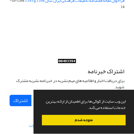
فراخوان مقاله فصلنامه تحقیقات فرهنگی ایران سال 1394 و 1395
1394-10-
14
Journal of Iran Cultural Research (JICR) is licensed under a
Creative Commons Attribution 4.0 International
CC-BY 4.0
اشتراک خبرنامه
برای دریافت اخبار و اطلاعیه های مهم نشریه در خبرنامه نشریه مشترک
شوید.
اشتراک
این وب سایت از کوکی ها برای اطمینان از ارائه بهترین
خدمات استفاده می کند.
متوجه شدم
سامانه مدیریت نشریات علمی.
طراحی و پیاده سازی از
سیناوب