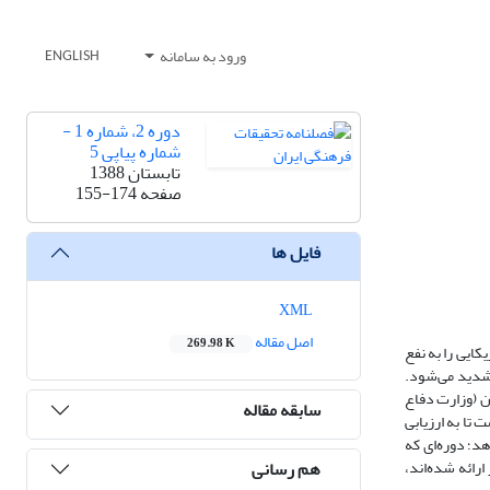
ورود به سامانه
ENGLISH
دوره 2، شماره 1 -
شماره پیاپی 5
تابستان 1388
صفحه
155-174
فایل ها
XML
اصل مقاله
269.98 K
ایی را به نفع
تشدید می‌شود.
تین‌بار پنتاگون (وزارت دفاع
سابقه مقاله
 تا به ارزیابی
انی 20 مارچ تا 9 آوریل 2003، مورد بررسی قرار می‌دهد؛ دوره‌ای که
هم رسانی
اکس نیوز ارائه شده‌اند،