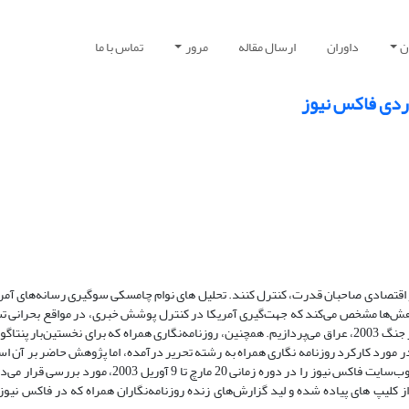
ن
داوران
ارسال مقاله
مرور
تماس با ما
ردی فاکس نیوز
 اقتصادی صاحبان قدرت، کنترل کنند. تحلیل های نوام چامسکی سوگیری رسانه‌های آمریک
ژوهش‌ها مشخص می‌کند که جهت‌گیری آمریکا در کنترل پوشش خبری، در مواقع بحرانی 
در این پژوهش به بررسی جدید ترین روش آمریکا در سازماندهی رسانه ها در جنگ 2003، عراق می‌پردازیم. همچنین، روزنامه‌نگاری همراه که برای نخس
ی در مورد کارکرد روزنامه نگاری همراه به رشته تحریر درآمده، اما پژوهش حاضر بر آن است
عینیت این پدیده بر اساس تئوری میندیچ بپردازد. این پژوهش، محتوای خبری وب‌سایت فاکس نیوز را در دوره زم
نگاران آن را «سقوط بغداد» می نامند. به همین دلیل، عینیت 217 خبر از کلیپ های پیاده شده و لید گزارش‌های زنده روزنامه‌نگاران همراه که در ف