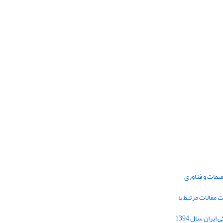
یقات و فناوری
1395 برای دریافت مقالات مرتبط با
Journal of Iran Cultural Research (JICR) is
licensed under a
فراخوان مقاله فصلنامه تحقیقات فرهنگی ایران سال 1394