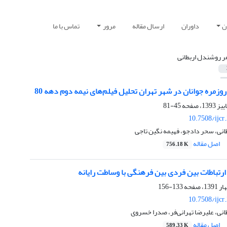
ن
داوران
ارسال مقاله
مرور
تماس با ما
ر روشندل اربطانی
روزمره جوانان در شهر تهران تحلیل فیلم‌های نیمه دوم دهه 80
45-81
10.7508/ijcr
نی، سحر دادجو، فهیمه نگین تاجی
اصل مقاله
756.18 K
 ارتباطات بین فردی بین فرهنگی با وساطت رایانه
133-156
10.7508/ijcr
نی، علیرضا تهرانی‌فر، صدرا خسروی
اصل مقاله
589.33 K