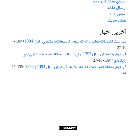
اعضای هیات تحریریه
ارسال مقاله
تماس با ما
نقشه سایت
آخرین اخبار
فهرست نشریات معتبر وزارت علوم، تحقیقات و فناوری (آبان 1394)
1394-
10-27
فراخوان تابستان سال 1395 برای دریافت مقالات مرتبط با "بازی‌های
رایانه‌ای"
1394-10-27
فراخوان مقاله فصلنامه تحقیقات فرهنگی ایران سال 1394 و 1395
1394-10-
14
Journal of Iran Cultural Research (JICR) is licensed under a
Creative Commons Attribution 4.0 International
CC-BY 4.0