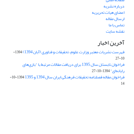
درباره نشریه
اعضای هیات تحریریه
ارسال مقاله
تماس با ما
نقشه سایت
آخرین اخبار
فهرست نشریات معتبر وزارت علوم، تحقیقات و فناوری (آبان 1394)
1394-
10-27
فراخوان تابستان سال 1395 برای دریافت مقالات مرتبط با "بازی‌های
رایانه‌ای"
1394-10-27
فراخوان مقاله فصلنامه تحقیقات فرهنگی ایران سال 1394 و 1395
1394-10-
14
Journal of Iran Cultural Research (JICR) is licensed under a
Creative Commons Attribution 4.0 International
CC-BY 4.0