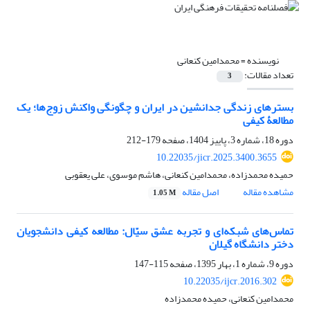
نویسنده =
محمدامین کنعانی
تعداد مقالات:
3
بسترهای زندگی جدانشین در ایران و چگونگی واکنش زوج‌ها؛ یک
مطالعۀ کیفی
دوره 18، شماره 3، پاییز 1404، صفحه
179-212
10.22035/jicr.2025.3400.3655
حمیده محمدزاده، محمدامین کنعانی، هاشم موسوی، علی یعقوبی
مشاهده مقاله
اصل مقاله
1.05 M
تماس‌های شبکه‌ای و تجربه عشق سیّال: مطالعه کیفی دانشجویان
دختر دانشگاه گیلان
دوره 9، شماره 1، بهار 1395، صفحه
115-147
10.22035/ijcr.2016.302
محمدامین کنعانی، حمیده محمدزاده