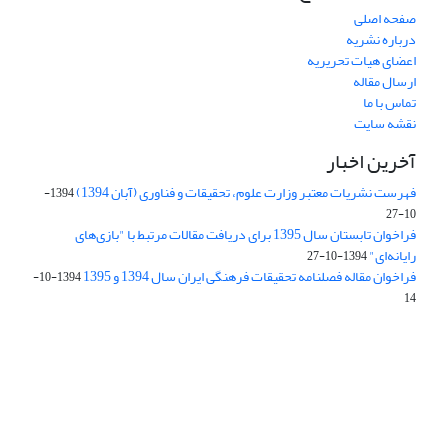
صفحه اصلی
درباره نشریه
اعضای هیات تحریریه
ارسال مقاله
تماس با ما
نقشه سایت
آخرین اخبار
فهرست نشریات معتبر وزارت علوم، تحقیقات و فناوری (آبان 1394)
1394-
10-27
فراخوان تابستان سال 1395 برای دریافت مقالات مرتبط با "بازی‌های
رایانه‌ای"
1394-10-27
فراخوان مقاله فصلنامه تحقیقات فرهنگی ایران سال 1394 و 1395
1394-10-
14
Journal of Iran Cultural Research (JICR) is licensed under a
Creative Commons Attribution 4.0 International
CC-BY 4.0