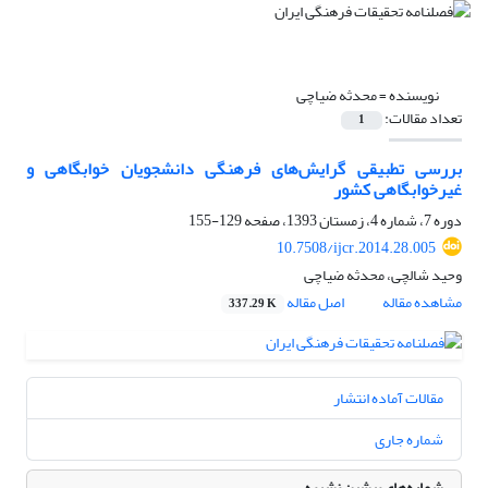
نویسنده =
محدثه ضیاچی
تعداد مقالات:
1
بررسی تطبیقی گرایش‌های فرهنگی دانشجویان خوابگاهی و
غیرخوابگاهی کشور
دوره 7، شماره 4، زمستان 1393، صفحه
129-155
10.7508/ijcr.2014.28.005
وحید شالچی، محدثه ضیاچی
مشاهده مقاله
اصل مقاله
337.29 K
مقالات آماده انتشار
شماره جاری
شماره‌های پیشین نشریه