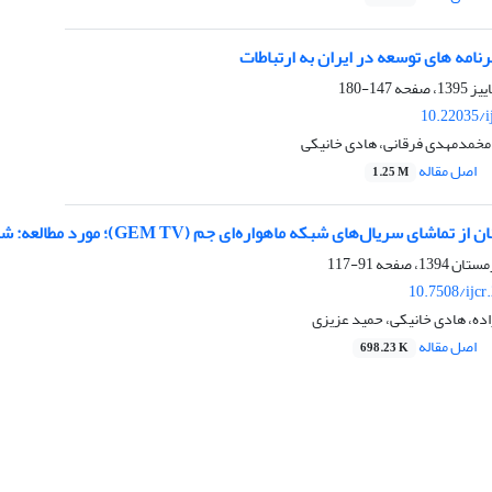
رنامه های توسعه در ایران به ارتباطات
147-180
10.22035/i
مخمدمهدی فرقانی، هادی خانیکی
اصل مقاله
1.25 M
شای سریال‌های شبکه ماهواره‌ای جم (GEM TV)؛ مورد مطالعه: شهر کامیاران
91-117
10.7508/ijcr
ده، هادی خانیکی، حمید عزیزی
اصل مقاله
698.23 K