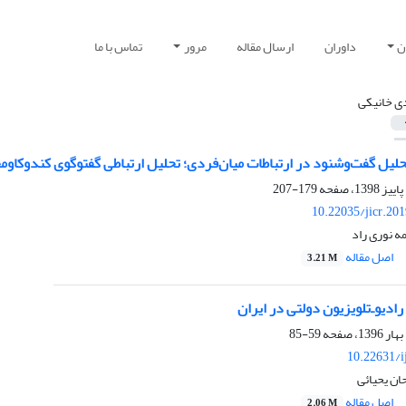
ن
داوران
ارسال مقاله
مرور
تماس با ما
ی خانیکی
نود در ارتباطات میان‌فردی؛ تحلیل ارتباطی گفت‎وگوی کندوکاومحور دانش‌آموزان دوره ابتدایی
179-207
10.22035/jicr.20
ه نوری راد
اصل مقاله
3.21 M
ادیو‌ـ‌تلویزیون دولتی در ایران
59-85
10.22631/i
ان یحیائی
اصل مقاله
2.06 M