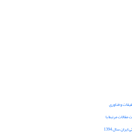
یقات و فناوری
1395 برای دریافت مقالات مرتبط با
Journal of Iran Cultural Research (JICR) is
licensed under a
فراخوان مقاله فصلنامه تحقیقات فرهنگی ایران سال 1394