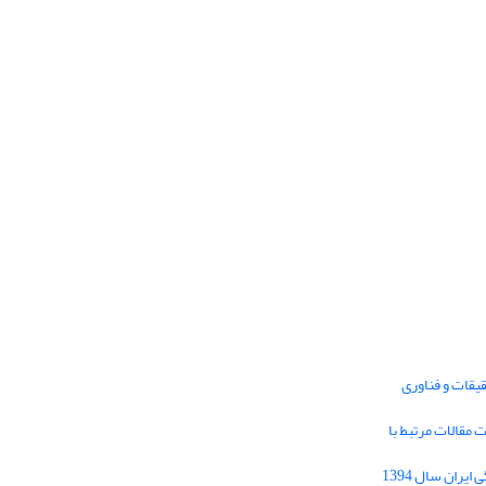
یقات و فناوری
1395 برای دریافت مقالات مرتبط با
Journal of Iran Cultural Research (JICR) is
licensed under a
فراخوان مقاله فصلنامه تحقیقات فرهنگی ایران سال 1394