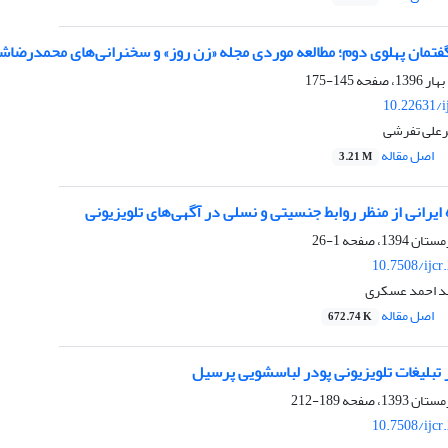
فتمان پهلوی دوم؛ مطالعه موردی مجله «زن روز» و سخنرانی‌های محمدرضاشاه
145-175
10.22631/i
رعلی تفرشی
اصل مقاله
3.21 M
 ایرانی از منظر روابط جنسیتی و نسلی در آگهی‌های تلویزیونی
1-26
10.7508/ijcr
د احمد عسکری
اصل مقاله
672.74 K
ر تبلیغات تلویزیونی پودر لباسشویی پرسیل
189-212
10.7508/ijcr