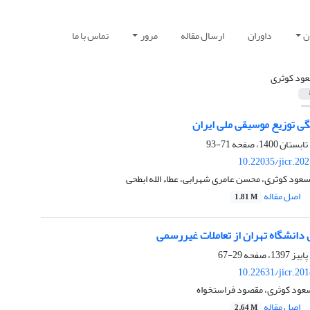
ن
داوران
ارسال مقاله
مرور
تماس با ما
ود کوثری
گی توزیع موسیقی ملی ایران
71-93
10.22035/jicr.20
سعود کوثری، محسن عامری شهرابی، عطاء الله ابطحی
اصل مقاله
1.81 M
دانشگاه تهران از تعاملات غیررسمی
29-67
10.22631/jicr.20
عود کوثری، مقصود فراستخواه
اصل مقاله
2.64 M