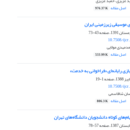
د عزیزی، حمید عزیزی
اصل مقاله
976.37 K
ی موسیقی زیرزمینی ایران
43-73
10.7508/ijcr
دمهدی مولایی
اصل مقاله
533.99 K
بازی رایانه‌ای «فراخوانی به خدمت»
1-19
10.7508/ijcr
سان شاقاسمی
اصل مقاله
806.3 K
ا‌م‌های کوتاه دانشجویان دانشگاه‌های تهران
57-78