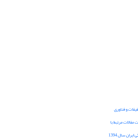
یقات و فناوری
1395 برای دریافت مقالات مرتبط با
Journal of Iran Cultural Research (JICR) is
licensed under a
فراخوان مقاله فصلنامه تحقیقات فرهنگی ایران سال 1394