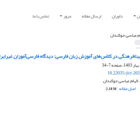
ن
داوران
ارسال مقاله
مرور
تماس با ما
ام عباسی جوکندان
ینافرهنگی در کلاس‌های آموزش زبان فارسی: دیدگاه فارسی‌آموزان غیرایرا
7-34
10.22035/jicr.20
، الهام عباسی جوکندان
اصل مقاله
2.18 M