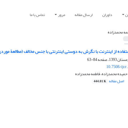
ن
داوران
ارسال مقاله
مرور
تماس با ما
مه محمدزاده
فاده از اینترنت با نگرش به دوستی اینترنتی با جنس مخالف (مطالعة مورد
84-63
10.7508/ijcr
 حمیده محمدزاده، فاطمه محمدزاده
اصل مقاله
444.01 K