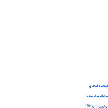
یقات و فناوری
1395 برای دریافت مقالات مرتبط با
Journal of Iran Cultural Research (JICR) is
licensed under a
فراخوان مقاله فصلنامه تحقیقات فرهنگی ایران سال 1394