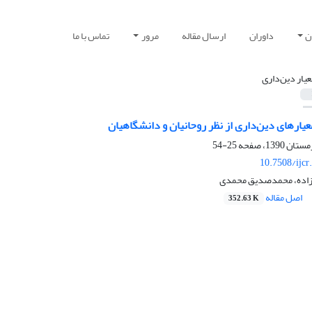
ن
داوران
ارسال مقاله
مرور
تماس با ما
عیار دین‌داری
یارهای دین‌داری از نظر روحانیان و دانشگاهیان
25-54
10.7508/ijcr
اده، محمد‌صدیق‌ محمدی
اصل مقاله
352.63 K