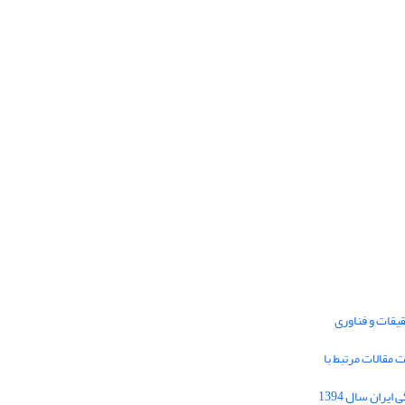
یقات و فناوری
1395 برای دریافت مقالات مرتبط با
Journal of Iran Cultural Research (JICR) is
licensed under a
فراخوان مقاله فصلنامه تحقیقات فرهنگی ایران سال 1394