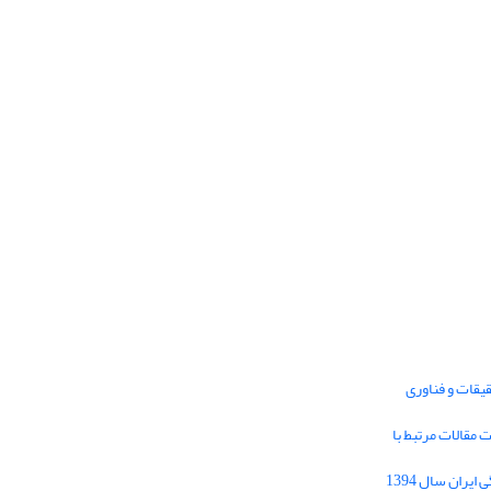
یقات و فناوری
1395 برای دریافت مقالات مرتبط با
Journal of Iran Cultural Research (JICR) is
licensed under a
فراخوان مقاله فصلنامه تحقیقات فرهنگی ایران سال 1394