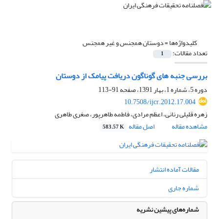
کلیدواژه‌ها =
دوستان همجنس و غیر همجنس
تعداد مقالات:
1
بررسی جنبه های گوناگون دریافت پیامک از دوستان
دوره 5، شماره 1، بهار 1391، صفحه
91-113
10.7508/ijcr.2012.17.004
زهره قلیلی رنانی، اعظم مرادی، فاطمه طاهرپور، صغری طاهری
مشاهده مقاله
اصل مقاله
583.57 K
مقالات آماده انتشار
شماره جاری
شماره‌های پیشین نشریه