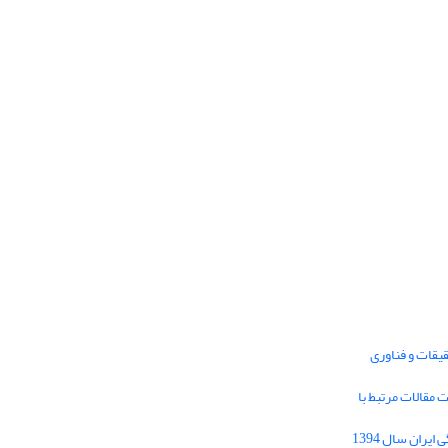
یقات و فناوری
1395 برای دریافت مقالات مرتبط با
Journal of Iran Cultural Research (JICR) is
licensed under a
فراخوان مقاله فصلنامه تحقیقات فرهنگی ایران سال 1394