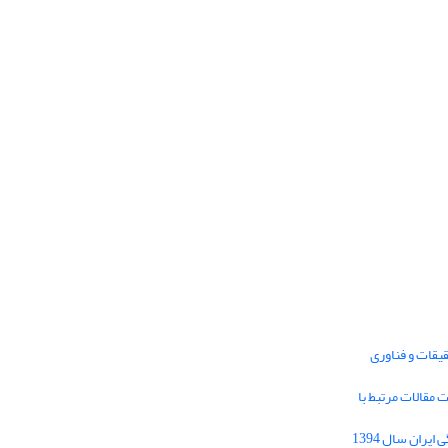
یقات و فناوری
1395 برای دریافت مقالات مرتبط با
Journal of Iran Cultural Research (JICR) is
licensed under a
فراخوان مقاله فصلنامه تحقیقات فرهنگی ایران سال 1394