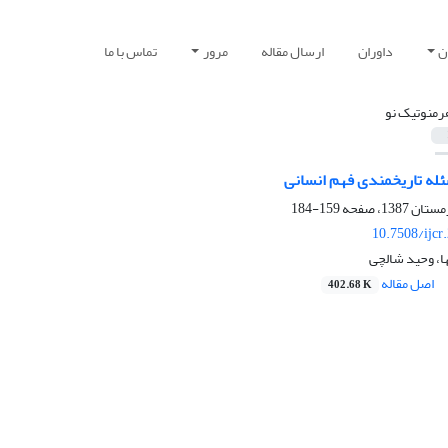
ن
داوران
ارسال مقاله
مرور
تماس با ما
رمنوتیک نو
له تاریخمندی فهم انسانی
159-184
10.7508/ijcr
ا، وحید شالچی
اصل مقاله
402.68 K