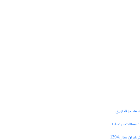
یقات و فناوری
1395 برای دریافت مقالات مرتبط با
Journal of Iran Cultural Research (JICR) is
licensed under a
فراخوان مقاله فصلنامه تحقیقات فرهنگی ایران سال 1394