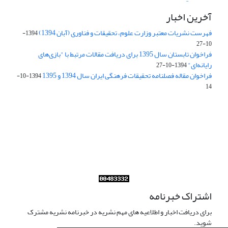
آخرین اخبار
فهرست نشریات معتبر وزارت علوم، تحقیقات و فناوری (آبان 1394)
1394-
10-27
فراخوان تابستان سال 1395 برای دریافت مقالات مرتبط با "بازی‌های
رایانه‌ای"
1394-10-27
فراخوان مقاله فصلنامه تحقیقات فرهنگی ایران سال 1394 و 1395
1394-10-
14
Journal of Iran Cultural Research (JICR) is licensed under a
Creative Commons Attribution 4.0 International
CC-BY 4.0
اشتراک خبرنامه
برای دریافت اخبار و اطلاعیه های مهم نشریه در خبرنامه نشریه مشترک
شوید.