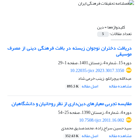
کلیدواژه‌ها =
دین
تعداد مقالات:
5
دریافت دختران نوجوان زیسته در بافت فرهنگی دینی از مصرف
موسیقی
دوره 15، شماره 4، زمستان 1401، صفحه
1-29
10.22035/jicr.2023.3017.3350
عبدالله بیچرانلو، زینب خرمی شاد
مشاهده مقاله
اصل مقاله
895.5 K
مقایسه تجربی معیارهای دین‌داری از نظر روحانیان و دانشگاهیان
دوره 4، شماره 4، زمستان 1390، صفحه
25-54
10.7508/ijcr.2011.16.002
سید‌حسین سراج زاده، محمد‌صدیق‌ محمدی
مشاهده مقاله
اصل مقاله
352.63 K