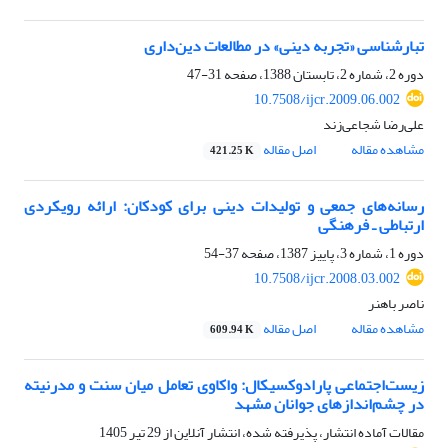
تبارشناسی «تجربه دینی» در مطالعات دین‌داری
دوره 2، شماره 2، تابستان 1388، صفحه
31-47
10.7508/ijcr.2009.06.002
علی‌رضا شجاعی‌زند
مشاهده مقاله
اصل مقاله
421.25 K
رسانه‌های جمعی و تولیدات دینی برای کودکان: ارائه رویکردی
ارتباطی ـ فرهنگی
دوره 1، شماره 3، پاییز 1387، صفحه
37-54
10.7508/ijcr.2008.03.002
ناصر باهنر
مشاهده مقاله
اصل مقاله
609.94 K
زیست‌اجتماعی پارادوکسیکال: واکاوی تعامل میان سنت و مدرنیته
در چشم‌اندازهای جوانان مشهد
مقالات آماده انتشار، پذیرفته شده، انتشار آنلاین از
29 تیر 1405