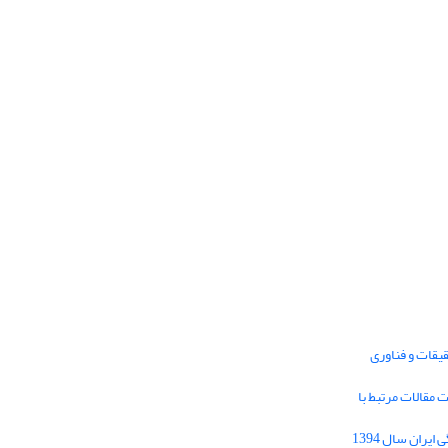
یقات و فناوری
1395 برای دریافت مقالات مرتبط با
Journal of Iran Cultural Research (JICR) is
licensed under a
فراخوان مقاله فصلنامه تحقیقات فرهنگی ایران سال 1394