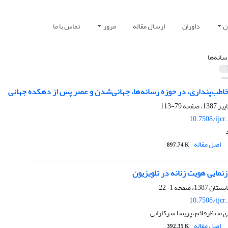
ن
داوران
ارسال مقاله
مرور
تماس با ما
سانه‌ها
طب‌پنداری، در حوز‌ه رسانه‌ها، جهانی‌شدن و عصر پس از دهکده جهانی
79-113
10.7508/ijcr
اصل مقاله
897.74 K
ازنمایی هویت زنانه در تلویزیون
1-22
10.7508/ijcr
ی منتظرقائم، پریسا سرکاراتی
اصل مقاله
392.35 K