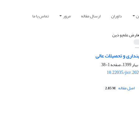
ن
داوران
ارسال مقاله
مرور
تماس با ما
عارض علم و دین
ینداری و تحصیلات عالی
1-38
10.22035/jicr.20
اصل مقاله
2.85 M