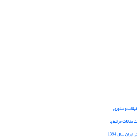
یقات و فناوری
1395 برای دریافت مقالات مرتبط با
Journal of Iran Cultural Research (JICR) is
licensed under a
فراخوان مقاله فصلنامه تحقیقات فرهنگی ایران سال 1394