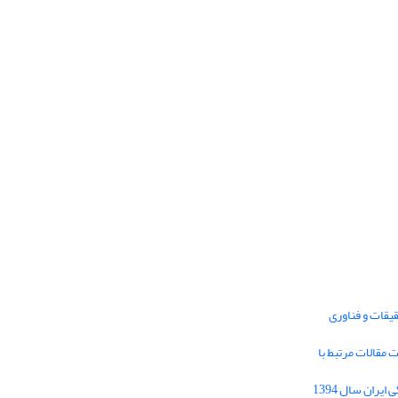
یقات و فناوری
1395 برای دریافت مقالات مرتبط با
Journal of Iran Cultural Research (JICR) is
licensed under a
فراخوان مقاله فصلنامه تحقیقات فرهنگی ایران سال 1394