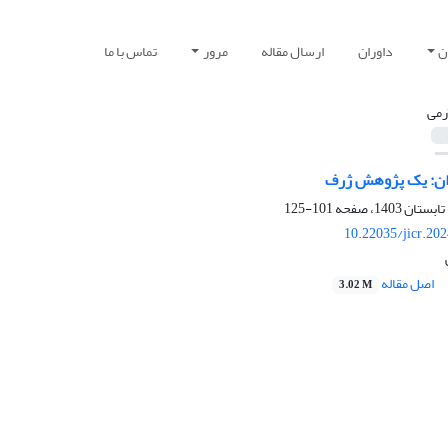
ن
داوران
ارسال مقاله
مرور
تماس با ما
رمی
ران: یک پژوهش ژرف
101-125
10.22035/jicr.20
اصل مقاله
3.02 M