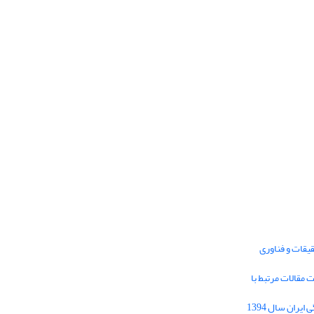
یقات و فناوری
1395 برای دریافت مقالات مرتبط با
Journal of Iran Cultural Research (JICR) is
licensed under a
فراخوان مقاله فصلنامه تحقیقات فرهنگی ایران سال 1394