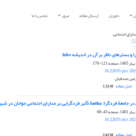
ن
داوران
ارسال مقاله
مرور
تماس با ما
دارای اجتماعی
را و بسترهای ناظر بر آن در اندیشه حافظ
121-170
10.22035/jicr.20
رمین صدفیان
اصل مقاله
1.32 M
در جامعۀ فردگرا: مطالعۀ تأثیر فردگرایی بر مدارای اجتماعی جوانان در شهر
43-68
10.22035/jicr.20
اصل مقاله
2.62 M