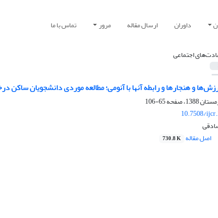
ن
داوران
ارسال مقاله
مرور
تماس با ما
ادت‌های اجتماعی
رزش‌ها و هنجارها و رابطه آنها با آنومی؛ مطالعه موردی دانشجویان ساکن درخ
65-106
10.7508/ijcr
صادقی
اصل مقاله
730.8 K