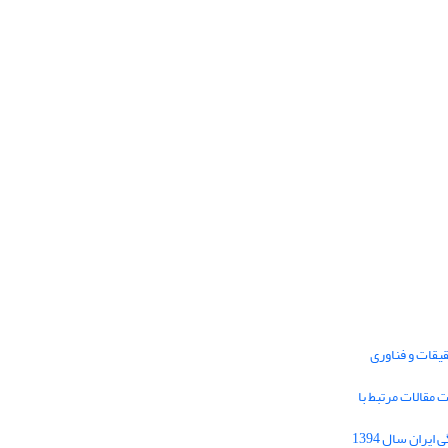
یقات و فناوری
1395 برای دریافت مقالات مرتبط با
Journal of Iran Cultural Research (JICR) is
licensed under a
فراخوان مقاله فصلنامه تحقیقات فرهنگی ایران سال 1394