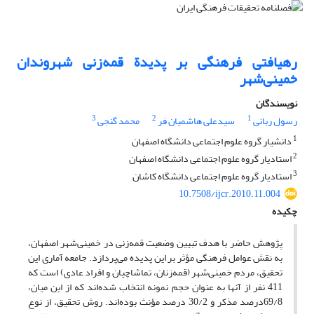
رهیافتی فرهنگی بر پدیدة قمه‌زنی شهروندان
خمینی‌شهر
نویسندگان
3
2
1
رسول ربانی
سیدعلی هاشمیان فر
محمد گنجی
1
دانشیار گروه علوم اجتماعی دانشگاه اصفهان
2
استادیار گروه علوم اجتماعی دانشگاه اصفهان
3
استادیار گروه علوم اجتماعی دانشگاه کاشان
10.7508/ijcr.2010.11.004
چکیده
پژوهش حاضر با هدف تبیین وضعیت قمه‌زنی در خمینی‌شهر اصفهان،
به نقش عوامل فرهنگی مؤثر بر این پدیده می‌پردازد. جامعه آماری این
تحقیق، مردم خمینی‌شهر (قمه‌زنان، تماشاچیان و افراد عادی) است که
411 نفر از آنها به عنوان حجم نمونه انتخاب شده‌اند که از این میان،
69/8درصد مذکر و 30/2 درصد مؤنث بوده‌اند. روش تحقیق، از نوع