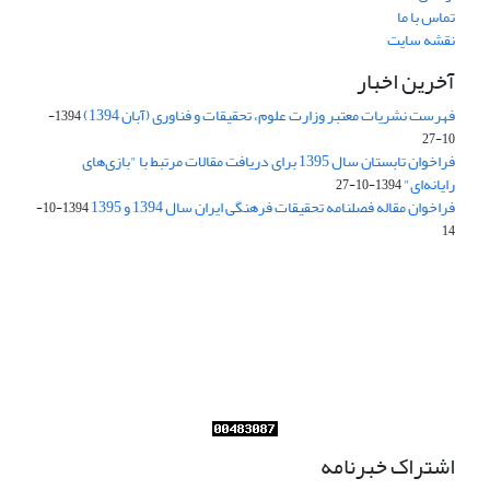
تماس با ما
نقشه سایت
آخرین اخبار
فهرست نشریات معتبر وزارت علوم، تحقیقات و فناوری (آبان 1394)
1394-
10-27
فراخوان تابستان سال 1395 برای دریافت مقالات مرتبط با "بازی‌های
رایانه‌ای"
1394-10-27
فراخوان مقاله فصلنامه تحقیقات فرهنگی ایران سال 1394 و 1395
1394-10-
14
Journal of Iran Cultural Research (JICR) is licensed under a
Creative Commons Attribution 4.0 International
CC-BY 4.0
اشتراک خبرنامه