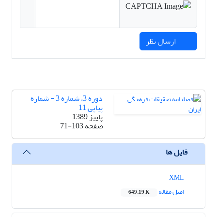
ارسال نظر
دوره 3، شماره 3 - شماره
پیاپی 11
پاییز 1389
صفحه
71-103
فایل ها
XML
اصل مقاله
649.19 K