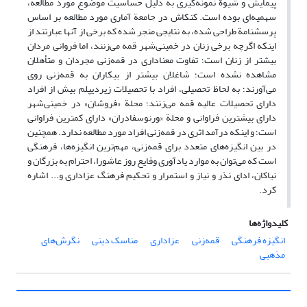
پیمایش و شیوة نمونه‌گیری به دلیل حساسیت موضوع مورد مطالعه،
سهمیه‌ای بوده است. کنکاش در جامعة آماری مورد مطالعه بر اساس
پرسشنامة طراحی شده، به نتایجی منجر شده که برخی از آنها عبارتند از
اینکه اگرچه برخی زنان در خمینی‌شهر قمه می‌زنند، اما فروانی مردان
بیشتر از زنان است؛ تفاوت معناداری در قمه‌زنی مجردان و متأهلان
مشاهده نشده است؛ شاغلان بیشتر از بیکاران به قمه‌زنی روی
می‌آورند؛ به لحاظ تحصیلی، افراد با تحصیلات زیردیپلم بیش از افراد
دارای تحصیلات عالیه قمه می‌زنند؛ محلة «فروشان» در خمینی‌شهر
دارای بیشترین فراوانی و محلة «ورنوسفادران» دارای کمترین فراوانی
است؛ و اینکه درآمد اثری در قمه‌زنی افراد مورد مطالعه ندارد. همچنین
در بین انگیزه‌های متعدد برای قمه‌زنی، مهم‌ترین انگیزه‌ها، فرهنگی
است که می‌توان به موارد یادآوری وقایع روز عاشورا، احترام به بزرگان و
نیاکان، ادای نذر و نیاز و استمرار و تحکیم فرهنگ عزاداری و... اشاره
کرد.
کلیدواژه‌ها
انگیزه فرهنگی
قمه‌زنی
عزاداری
مناسک دینی
نگرش‌های
مذهبی